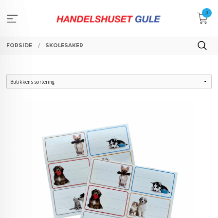
Gå
0
til
innholdet
FORSIDE
SKOLESAKER