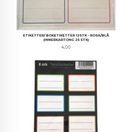
ETIKETTER/ BOKETIKETTER 12STK - ROSA/BLÅ
(INNERKARTONG 25 STK)
Pris
4,00