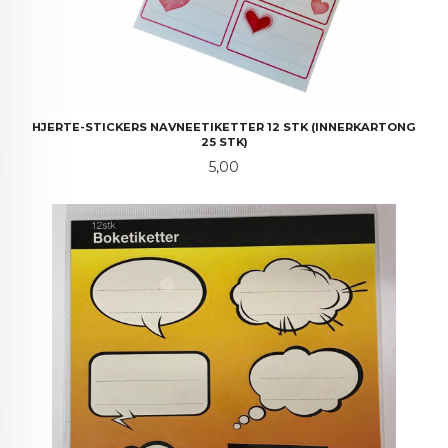
HJERTE-STICKERS NAVNEETIKETTER 12 STK (INNERKARTONG
25 STK)
Pris
5,00