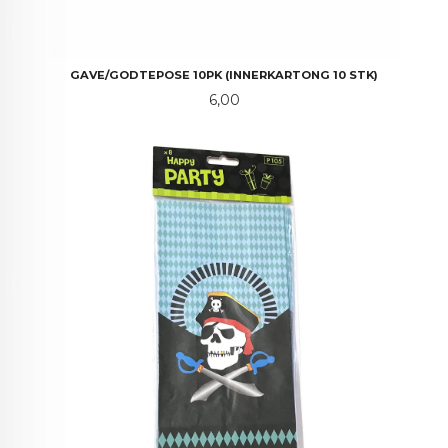
GAVE/GODTEPOSE 10PK (INNERKARTONG 10 STK)
Pris
6,00