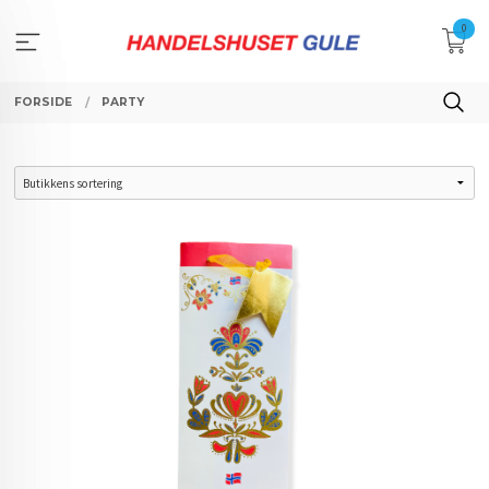
Gå
0
til
innholdet
FORSIDE
PARTY