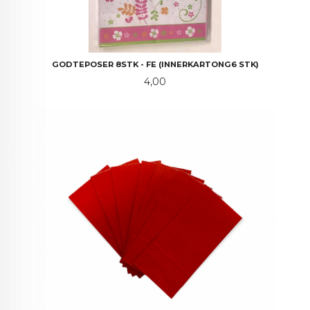
GODTEPOSER 8STK - FE (INNERKARTONG6 STK)
Pris
4,00