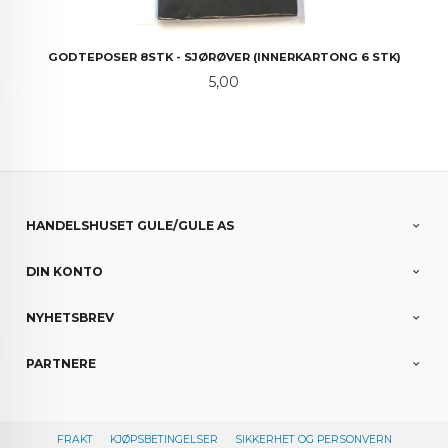
GODTEPOSER 8STK - SJØRØVER (INNERKARTONG 6 STK)
Pris
5,00
HANDELSHUSET GULE/GULE AS
DIN KONTO
NYHETSBREV
PARTNERE
FRAKT
KJØPSBETINGELSER
SIKKERHET OG PERSONVERN