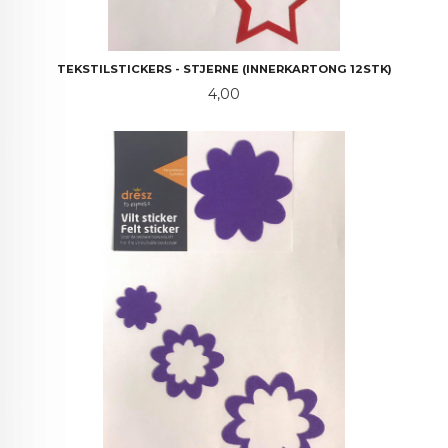
TEKSTILSTICKERS - STJERNE (INNERKARTONG 12STK)
Pris
4,00