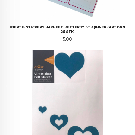
HJERTE-STICKERS NAVNEETIKETTER 12 STK (INNERKARTONG
25 STK)
Pris
5,00