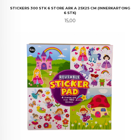
STICKERS 300 STK 6 STORE ARK A 25X25 CM (INNERKARTONG
6 STK)
Pris
15,00