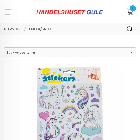
Gå
0
til
innholdet
FORSIDE
LEKER/SPILL