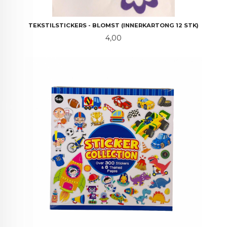
TEKSTILSTICKERS - BLOMST (INNERKARTONG 12 STK)
Pris
4,00