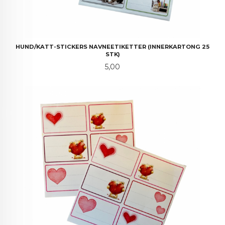
HUND/KATT-STICKERS NAVNEETIKETTER (INNERKARTONG 25
STK)
Pris
5,00