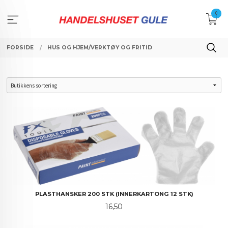
Gå
0
til
innholdet
FORSIDE
HUS OG HJEM/VERKTØY OG FRITID
PLASTHANSKER 200 STK (INNERKARTONG 12 STK)
Pris
16,50