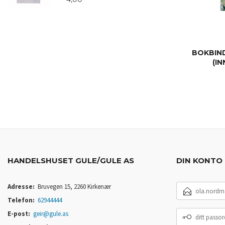
BOKBIND
(I
HANDELSHUSET GULE/GULE AS
DIN KONTO
E-
Adresse:
Bruvegen 15, 2260 Kirkenær
POSTADRESSE
Telefon:
62944444
DITT
E-post:
geir@gule.as
PASSORD