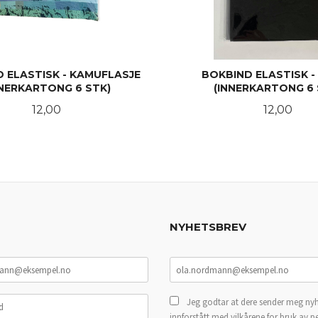
 ELASTISK - KAMUFLASJE
BOKBIND ELASTISK -
NNERKARTONG 6 STK)
(INNERKARTONG 6 
Pris
Pris
12,00
12,00
KJØP
KJØP
NYHETSBREV
Jeg godtar at dere sender meg nyh
innforstått med vilkårene for bruk av p