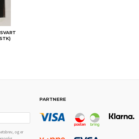
 SVART
STK)
PARTNERE
etsbrev, og er
ersonlig