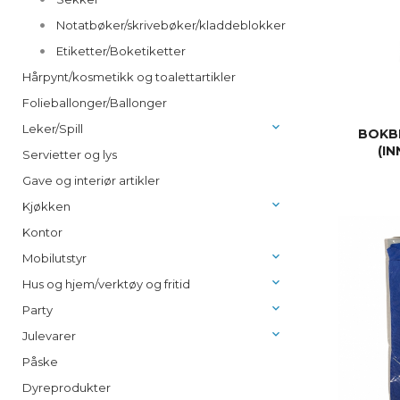
Notatbøker/skrivebøker/kladdeblokker
Etiketter/Boketiketter
Hårpynt/kosmetikk og toalettartikler
Folieballonger/Ballonger
Leker/Spill
BOKBI
(I
Servietter og lys
Gave og interiør artikler
Kjøkken
Kontor
Mobilutstyr
Hus og hjem/verktøy og fritid
Party
Julevarer
Påske
Dyreprodukter