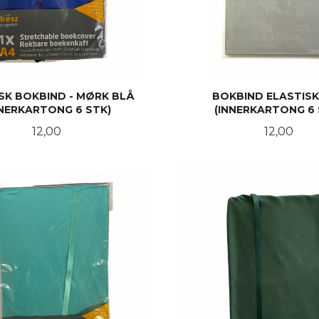
SK BOKBIND - MØRK BLÅ
BOKBIND ELASTIS
NNERKARTONG 6 STK)
(INNERKARTONG 6 
Pris
Pris
12,00
12,00
KJØP
KJØP