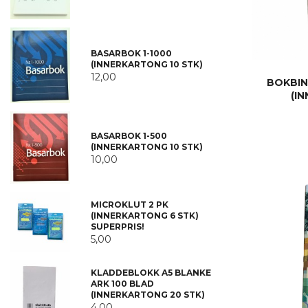
BASARBOK 1-1000
(INNERKARTONG 10 STK)
12,00
BOKBIN
(I
BASARBOK 1-500
(INNERKARTONG 10 STK)
10,00
MICROKLUT 2 PK
(INNERKARTONG 6 STK)
SUPERPRIS!
5,00
KLADDEBLOKK A5 BLANKE
ARK 100 BLAD
(INNERKARTONG 20 STK)
4,00