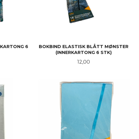
RKARTONG 6
BOKBIND ELASTISK BLÅTT MØNSTER
(INNERKARTONG 6 STK)
Pris
12,00
KJØP