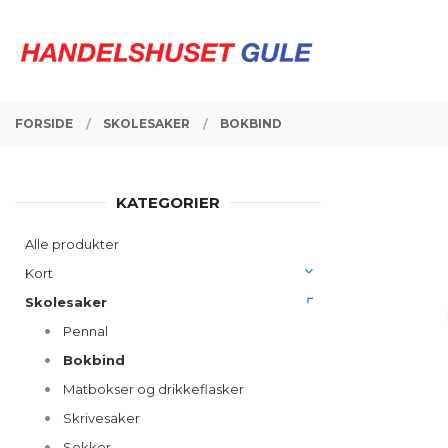
Gå
Lukk
PRODUKTER
til
innholdet
FORSIDE
SKOLESAKER
BOKBIND
KATEGORIER
Alle produkter
Kort
Skolesaker
Pennal
Bokbind
Matbokser og drikkeflasker
Skrivesaker
Sekker