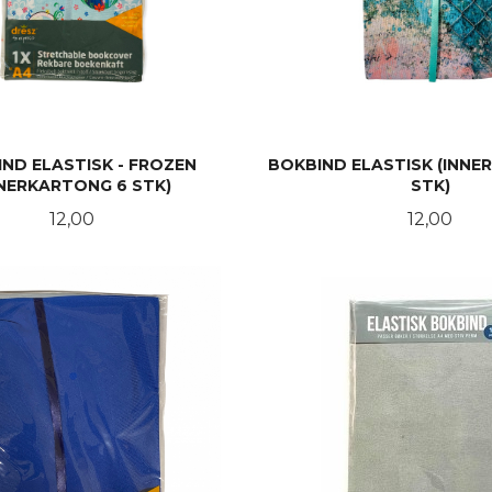
ND ELASTISK - FROZEN
BOKBIND ELASTISK (INNE
NNERKARTONG 6 STK)
STK)
Pris
Pris
12,00
12,00
KJØP
LES MER