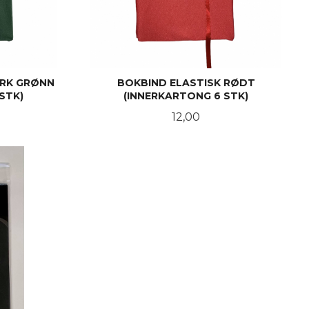
ØRK GRØNN
BOKBIND ELASTISK RØDT
STK)
(INNERKARTONG 6 STK)
Pris
12,00
KJØP