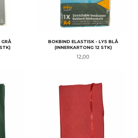
K GRÅ
BOKBIND ELASTISK - LYS BLÅ
STK)
(INNERKARTONG 12 STK)
Pris
12,00
KJØP