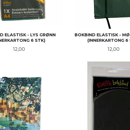
D ELASTISK - LYS GRØNN
BOKBIND ELASTISK - M
NNERKARTONG 6 STK)
(INNERKARTONG 6 
Pris
Pris
12,00
12,00
KJØP
KJØP