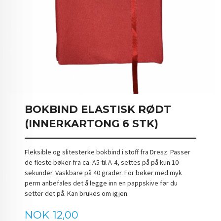
BOKBIND ELASTISK RØDT
(INNERKARTONG 6 STK)
Fleksible og slitesterke bokbind i stoff fra Dresz. Passer
de fleste bøker fra ca. A5 til A-4, settes på på kun 10
sekunder. Vaskbare på 40 grader. For bøker med myk
perm anbefales det å legge inn en pappskive før du
setter det på. Kan brukes om igjen.
Pris
NOK
12,00