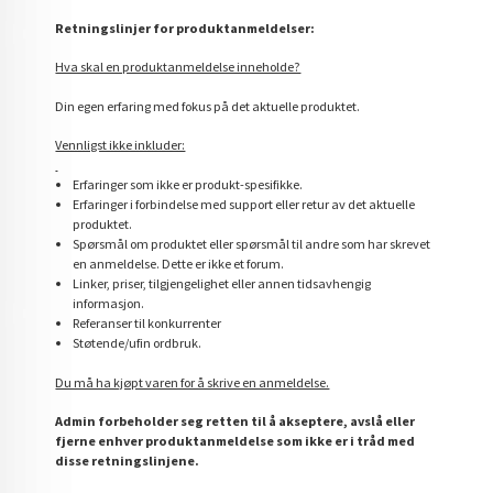
Retningslinjer for produktanmeldelser:
Hva skal en produktanmeldelse inneholde?
Din egen erfaring med fokus på det aktuelle produktet.
Vennligst ikke inkluder:
Erfaringer som ikke er produkt-spesifikke.
Erfaringer i forbindelse med support eller retur av det aktuelle
produktet.
Spørsmål om produktet eller spørsmål til andre som har skrevet
en anmeldelse. Dette er ikke et forum.
Linker, priser, tilgjengelighet eller annen tidsavhengig
informasjon.
Referanser til konkurrenter
Støtende/ufin ordbruk.
Du må ha kjøpt varen for å skrive en anmeldelse.
Admin forbeholder seg retten til å akseptere, avslå eller
fjerne enhver produktanmeldelse som ikke er i tråd med
disse retningslinjene.