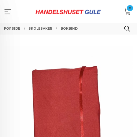
Gå
0
til
innholdet
FORSIDE
SKOLESAKER
BOKBIND