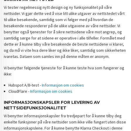
Vi tester regelmessig nytt design og ny funksjonalitet på våre
nettsider. Vi gjør dette ved å vise litt ulike utgaver av nettstedet vårt
til ulike besøkende, samtidig som vi følger med på hvordan de
besøkende responderer på de ulike utgavene av våre nettsider. Vi
benytter også tjenester for å sikre nettsidene våre mot angrep, og
samtidig sørge for at sidene er operative i alle tilfeller. Formålet med
dette er å kunne tilby våre besøkende de beste nettsidene vi klarer,
og da må vi vite hva dere liker og ikke liker, samtidig som sikkerheten
ivaretas. Dataen som samles inn på denne måten er anonym.
Vi benytter følgende tjeneste for å kunne teste hva som fungerer og
ikke:
Hubspot A/B-test -
Informasjon om cookies
CloudFlare -
Informasjon om cookies
INFORMASJONSKAPSLER FOR LEVERING AV
NETTSIDEFUNKSJONALITET
Vi benytter informasjonskapsler fra tredjepart for å kunne tilby deg
enkelte funksjoner på våre nettsider som ikke ville fungert uten disse
informasjonskapslene. For å kunne benytte Klarna Checkout i denne