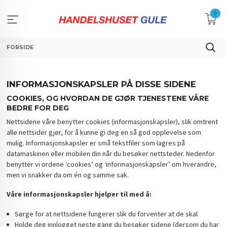
Gå
0
til
innholdet
FORSIDE
INFORMASJONSKAPSLER PÅ DISSE SIDENE
COOKIES, OG HVORDAN DE GJØR TJENESTENE VÅRE
BEDRE FOR DEG
Nettsidene våre benytter cookies (informasjonskapsler), slik omtrent
alle nettsider gjør, for å kunne gi deg en så god opplevelse som
mulig. Informasjonskapsler er små tekstfiler som lagres på
datamaskinen eller mobilen din når du besøker nettsteder. Nedenfor
benytter vi ordene ‘cookies’ og ‘informasjonskapsler’ om hverandre,
men vi snakker da om én og samme sak.
Våre informasjonskapsler hjelper til med å:
Sørge for at nettsidene fungerer slik du forventer at de skal
Holde deg innlogget neste gang du besøker sidene (dersom du har