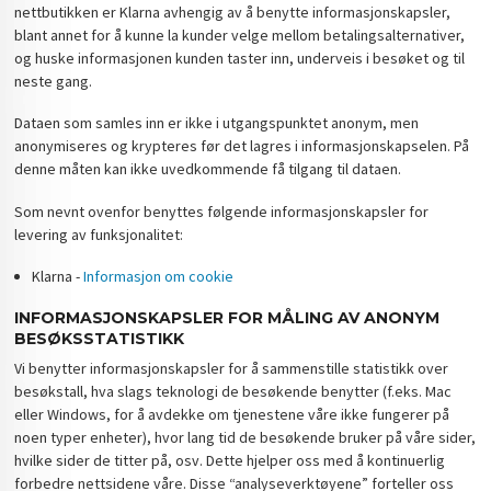
nettbutikken er Klarna avhengig av å benytte informasjonskapsler,
blant annet for å kunne la kunder velge mellom betalingsalternativer,
og huske informasjonen kunden taster inn, underveis i besøket og til
neste gang.
Dataen som samles inn er ikke i utgangspunktet anonym, men
anonymiseres og krypteres før det lagres i informasjonskapselen. På
denne måten kan ikke uvedkommende få tilgang til dataen.
Som nevnt ovenfor benyttes følgende informasjonskapsler for
levering av funksjonalitet:
Klarna -
Informasjon om cookie
INFORMASJONSKAPSLER FOR MÅLING AV ANONYM
BESØKSSTATISTIKK
Vi benytter informasjonskapsler for å sammenstille statistikk over
besøkstall, hva slags teknologi de besøkende benytter (f.eks. Mac
eller Windows, for å avdekke om tjenestene våre ikke fungerer på
noen typer enheter), hvor lang tid de besøkende bruker på våre sider,
hvilke sider de titter på, osv. Dette hjelper oss med å kontinuerlig
forbedre nettsidene våre. Disse “analyseverktøyene” forteller oss