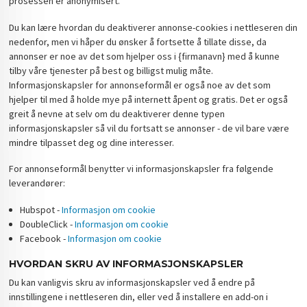
prosessen er anonymisert.
Du kan lære hvordan du deaktiverer annonse-cookies i nettleseren din
nedenfor, men vi håper du ønsker å fortsette å tillate disse, da
annonser er noe av det som hjelper oss i {firmanavn} med å kunne
tilby våre tjenester på best og billigst mulig måte.
Informasjonskapsler for annonseformål er også noe av det som
hjelper til med å holde mye på internett åpent og gratis. Det er også
greit å nevne at selv om du deaktiverer denne typen
informasjonskapsler så vil du fortsatt se annonser - de vil bare være
mindre tilpasset deg og dine interesser.
For annonseformål benytter vi informasjonskapsler fra følgende
leverandører:
Hubspot -
Informasjon om cookie
DoubleClick -
Informasjon om cookie
Facebook -
Informasjon om cookie
HVORDAN SKRU AV INFORMASJONSKAPSLER
Du kan vanligvis skru av informasjonskapsler ved å endre på
innstillingene i nettleseren din, eller ved å installere en add-on i