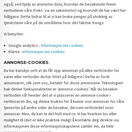
også, ved hjelp av anonyme data, hvordan de besøkende finner
nettsidene våre (f.eks. via en søkemotor) og hvorvidt de har vært her
tidligere. Dette bidrar til at vi kan bruke penger på utvikling av
tjenestene våre på de områdene hvor det faktisk trengs.
Vi benytter:
Google analytics -
Informasjon om cookies
Klarna -
Informasjon om cookies
ANNONSE-COOKIES
Du har kanskje sett at du får opp annonser på ulike nettsteder for
varer eller nettsider du har tittet på tidligere? Dette er fordi
annonsører, slik som oss, betaler for disse annonsene. Teknologien
bak denne funksjonaliteten er ‘annonse-cookies’. Når du besøker
nettsiden vår hender det at vi plasserer en annonse-cookie i
nettleseren din, og denne brukes for å kunne vise annonser for våre
tjenester på andre sider du besøker, dersom nettstedet viser
annonser. Men, du kan ta det helt med ro: Vi har hverken lov eller
mulighet til (det er ikke praktisk mulig) å kontakte deg direkte via
informasjonen disse informasjonskapslene samler inn, da hele