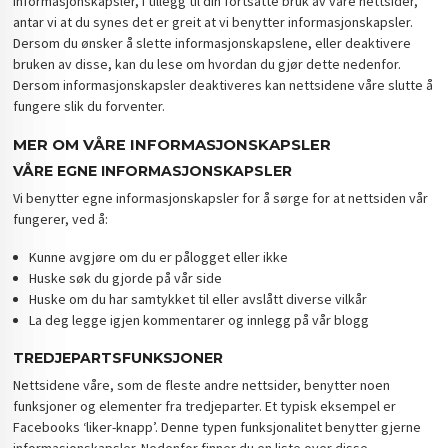
informasjonskapsler, i tillegg til din fortsatte bruk av våre nettsider,
antar vi at du synes det er greit at vi benytter informasjonskapsler.
Dersom du ønsker å slette informasjonskapslene, eller deaktivere
bruken av disse, kan du lese om hvordan du gjør dette nedenfor.
Dersom informasjonskapsler deaktiveres kan nettsidene våre slutte å
fungere slik du forventer.
MER OM VÅRE INFORMASJONSKAPSLER
VÅRE EGNE INFORMASJONSKAPSLER
Vi benytter egne informasjonskapsler for å sørge for at nettsiden vår
fungerer, ved å:
Kunne avgjøre om du er pålogget eller ikke
Huske søk du gjorde på vår side
Huske om du har samtykket til eller avslått diverse vilkår
La deg legge igjen kommentarer og innlegg på vår blogg
TREDJEPARTSFUNKSJONER
Nettsidene våre, som de fleste andre nettsider, benytter noen
funksjoner og elementer fra tredjeparter. Et typisk eksempel er
Facebooks ‘liker-knapp’. Denne typen funksjonalitet benytter gjerne
informasjonskapsler. Nedenfor finner du en liste over disse