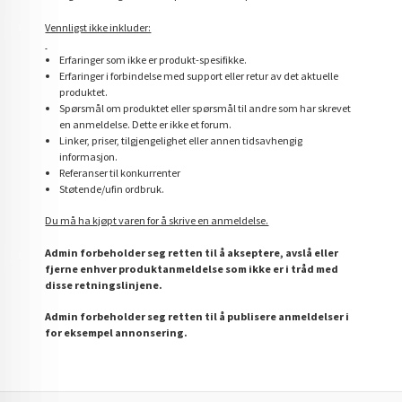
Vennligst ikke inkluder:
Erfaringer som ikke er produkt-spesifikke.
Erfaringer i forbindelse med support eller retur av det aktuelle
produktet.
Spørsmål om produktet eller spørsmål til andre som har skrevet
en anmeldelse. Dette er ikke et forum.
Linker, priser, tilgjengelighet eller annen tidsavhengig
informasjon.
Referanser til konkurrenter
Støtende/ufin ordbruk.
Du må ha kjøpt varen for å skrive en anmeldelse.
Admin forbeholder seg retten til å akseptere, avslå eller
fjerne enhver produktanmeldelse som ikke er i tråd med
disse retningslinjene.
Admin forbeholder seg retten til å publisere anmeldelser i
for eksempel annonsering.