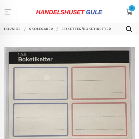
Gå
0
til
innholdet
FORSIDE
SKOLESAKER
ETIKETTER/BOKETIKETTER