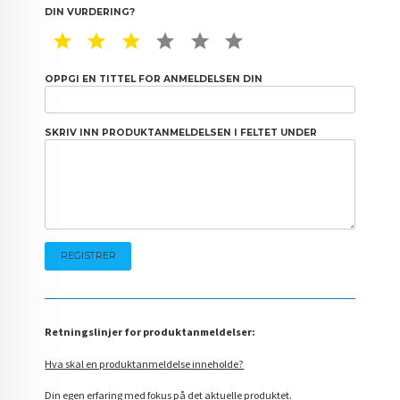
DIN VURDERING?
1 STAR
2 STAR
3 STAR
4 STAR
5 STAR
6 STAR
OPPGI EN TITTEL FOR ANMELDELSEN DIN
SKRIV INN PRODUKTANMELDELSEN I FELTET UNDER
Retningslinjer for produktanmeldelser:
Hva skal en produktanmeldelse inneholde?
Din egen erfaring med fokus på det aktuelle produktet.