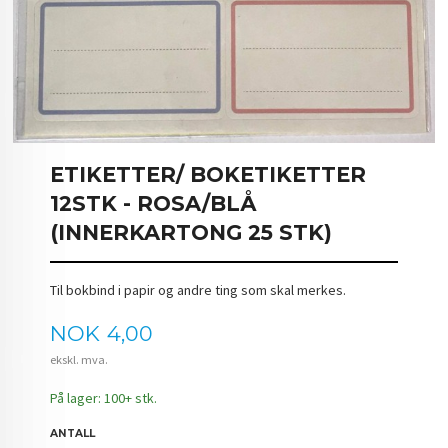
ETIKETTER/ BOKETIKETTER
12STK - ROSA/BLÅ
(INNERKARTONG 25 STK)
Til bokbind i papir og andre ting som skal merkes.
Pris
NOK
4,00
ekskl. mva.
På lager: 100+ stk.
ANTALL