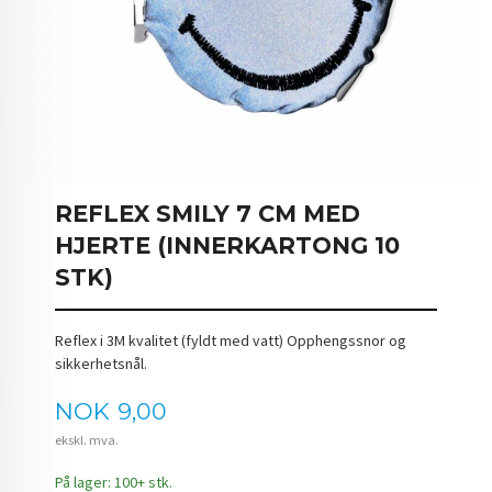
REFLEX SMILY 7 CM MED
HJERTE (INNERKARTONG 10
STK)
Reflex i 3M kvalitet (fyldt med vatt) Opphengssnor og
sikkerhetsnål.
Pris
NOK
9,00
ekskl. mva.
På lager: 100+ stk.