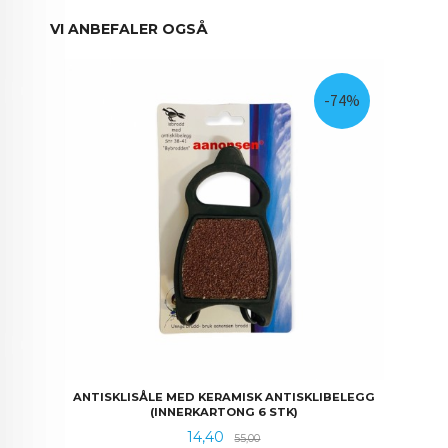
VI ANBEFALER OGSÅ
-74%
ANTISKLISÅLE MED KERAMISK ANTISKLIBELEGG
(INNERKARTONG 6 STK)
Tilbud
Rabatt
14,40
55,00