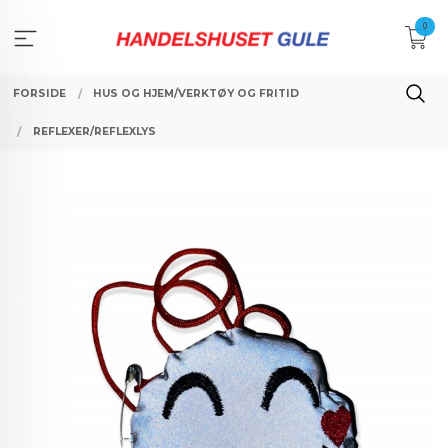
Gå
0
til
innholdet
FORSIDE
HUS OG HJEM/VERKTØY OG FRITID
REFLEXER/REFLEXLYS