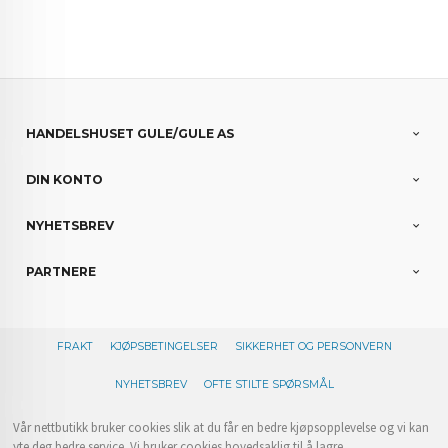
HANDELSHUSET GULE/GULE AS
DIN KONTO
NYHETSBREV
PARTNERE
FRAKT
KJØPSBETINGELSER
SIKKERHET OG PERSONVERN
NYHETSBREV
OFTE STILTE SPØRSMÅL
Vår nettbutikk bruker cookies slik at du får en bedre kjøpsopplevelse og vi kan
yte deg bedre service. Vi bruker cookies hovedsaklig til å lagre