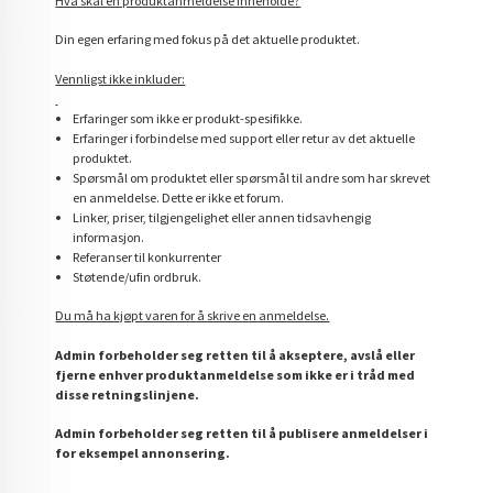
Hva skal en produktanmeldelse inneholde?
Din egen erfaring med fokus på det aktuelle produktet.
Vennligst ikke inkluder:
Erfaringer som ikke er produkt-spesifikke.
Erfaringer i forbindelse med support eller retur av det aktuelle
produktet.
Spørsmål om produktet eller spørsmål til andre som har skrevet
en anmeldelse. Dette er ikke et forum.
Linker, priser, tilgjengelighet eller annen tidsavhengig
informasjon.
Referanser til konkurrenter
Støtende/ufin ordbruk.
Du må ha kjøpt varen for å skrive en anmeldelse.
Admin forbeholder seg retten til å akseptere, avslå eller
fjerne enhver produktanmeldelse som ikke er i tråd med
disse retningslinjene.
Admin forbeholder seg retten til å publisere anmeldelser i
for eksempel annonsering.