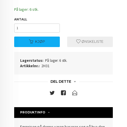
På lager: 6 stk.
ANTALL
KJØP
ØNSKELISTE
Lagerstatus:
På lager: 6 stk.
Artikkelnr.:
2H31
DEL DETTE
PRODUKTINFO
Førprisen på denne varen baserer seg på hva den