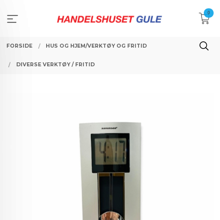
Gå
0
til
innholdet
FORSIDE
HUS OG HJEM/VERKTØY OG FRITID
DIVERSE VERKTØY / FRITID