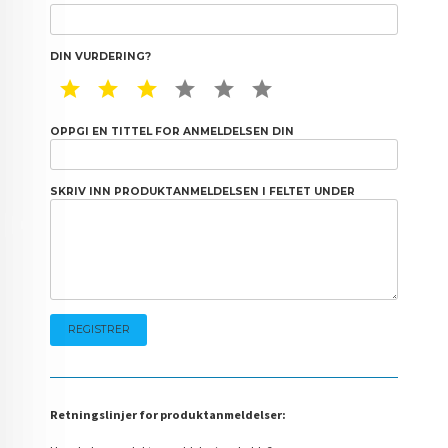
DIN VURDERING?
1 STAR
2 STAR
3 STAR
4 STAR
5 STAR
6 STAR
OPPGI EN TITTEL FOR ANMELDELSEN DIN
SKRIV INN PRODUKTANMELDELSEN I FELTET UNDER
Retningslinjer for produktanmeldelser: