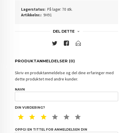
Lagerstatus:
På lager: 70 stk.
Artikkelnr.:
9H91
DEL DETTE
PRODUKTANMELDELSER (0)
Skriv en produktanmeldelse og del dine erfaringer med
dette produktet med andre kunder.
NAVN
DIN VURDERING?
1 STAR
2 STAR
3 STAR
4 STAR
5 STAR
6 STAR
OPPGI EN TITTEL FOR ANMELDELSEN DIN