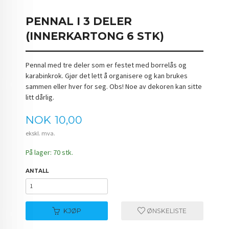
PENNAL I 3 DELER
(INNERKARTONG 6 STK)
Pennal med tre deler som er festet med borrelås og
karabinkrok. Gjør det lett å organisere og kan brukes
sammen eller hver for seg. Obs! Noe av dekoren kan sitte
litt dårlig.
Pris
NOK
10,00
ekskl. mva.
På lager: 70 stk.
ANTALL
KJØP
ØNSKELISTE