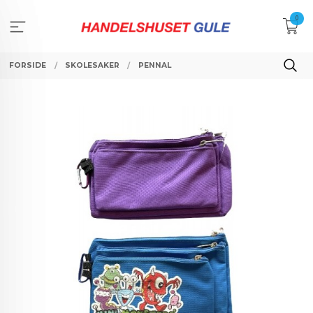
Gå
0
til
innholdet
FORSIDE
SKOLESAKER
PENNAL