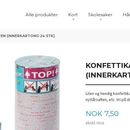
Alle produkter
Kort
Skolesaker
Hår
EN (INNERKARTONG 24 STK)
KONFETTIK
(INNERKAR
Liten og hendig konfettika
nyttårsaften, etc. Vri på 
Pris
NOK
7,50
ekskl. mva.