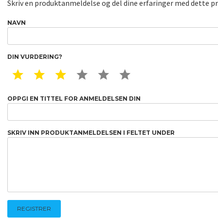
Skriv en produktanmeldelse og del dine erfaringer med dette p
NAVN
DIN VURDERING?
1 STAR
2 STAR
3 STAR
4 STAR
5 STAR
6 STAR
OPPGI EN TITTEL FOR ANMELDELSEN DIN
SKRIV INN PRODUKTANMELDELSEN I FELTET UNDER