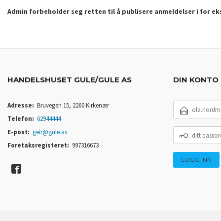
Admin forbeholder seg retten til å publisere anmeldelser i for e
HANDELSHUSET GULE/GULE AS
DIN KONTO
E-
Adresse:
Bruvegen 15, 2260 Kirkenær
POSTADRESSE
Telefon:
62944444
DITT
E-post:
geir@gule.as
PASSORD
Foretaksregisteret:
997316673