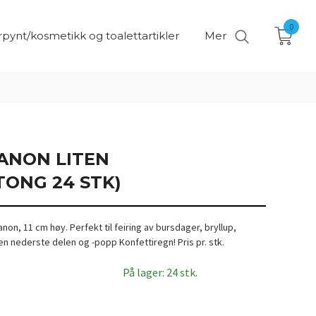
0
pynt/kosmetikk og toalettartikler
Mer
ANON LITEN
TONG 24 STK)
non, 11 cm høy. Perfekt til feiring av bursdager, bryllup,
den nederste delen og -popp Konfettiregn! Pris pr. stk.
På lager: 24 stk.