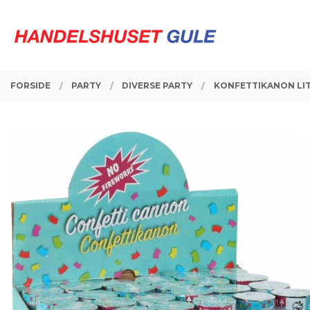
Gå
Lukk
PRODUKTER
til
innholdet
FORSIDE
PARTY
DIVERSE PARTY
KONFETTIKANON LIT