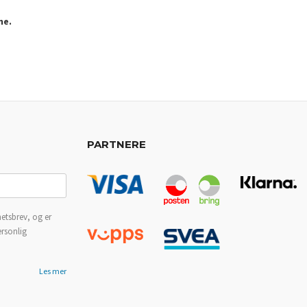
ne.
PARTNERE
etsbrev, og er
ersonlig
Les mer