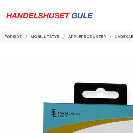
Gå
Lukk
PRODUKTER
til
innholdet
FORSIDE
MOBILUTSTYR
APPLEPRODUKTER
LADEKAB