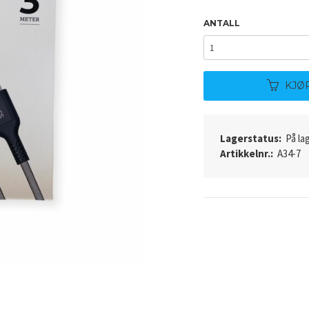
ANTALL
KJØ
Lagerstatus:
På lag
Artikkelnr.:
A34-7