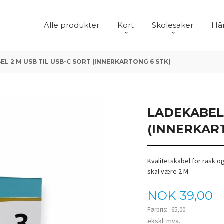
Alle produkter
Kort
Skolesaker
Hår
EL 2 M USB TIL USB-C SORT (INNERKARTONG 6 STK)
LADEKABEL 
(INNERKAR
Kvalitetskabel for rask o
skal være 2 M
Tilbud
NOK
39,00
Førpris:
65,00
Rabatt
ekskl. mva.