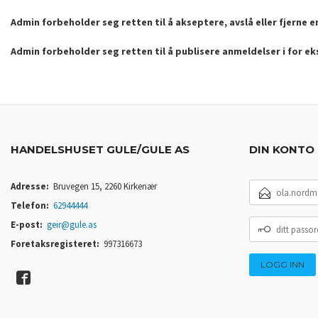
Admin forbeholder seg retten til å akseptere, avslå eller fjerne 
Admin forbeholder seg retten til å publisere anmeldelser i for e
HANDELSHUSET GULE/GULE AS
DIN KONTO
E-
Adresse:
Bruvegen 15, 2260 Kirkenær
POSTADRESSE
Telefon:
62944444
DITT
E-post:
geir@gule.as
PASSORD
Foretaksregisteret:
997316673