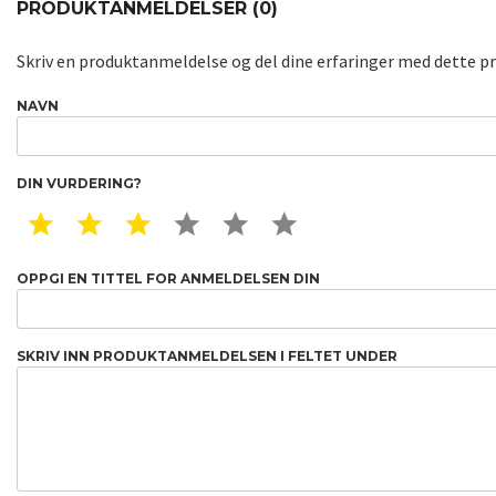
PRODUKTANMELDELSER (0)
Skriv en produktanmeldelse og del dine erfaringer med dette p
NAVN
DIN VURDERING?
1 STAR
2 STAR
3 STAR
4 STAR
5 STAR
6 STAR
OPPGI EN TITTEL FOR ANMELDELSEN DIN
SKRIV INN PRODUKTANMELDELSEN I FELTET UNDER