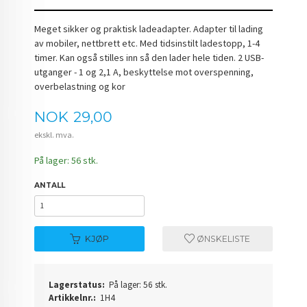
Meget sikker og praktisk ladeadapter. Adapter til lading
av mobiler, nettbrett etc. Med tidsinstilt ladestopp, 1-4
timer. Kan også stilles inn så den lader hele tiden. 2 USB-
utganger - 1 og 2,1 A, beskyttelse mot overspenning,
overbelastning og kor
Pris
NOK
29,00
ekskl. mva.
På lager: 56 stk.
ANTALL
KJØP
ØNSKELISTE
Lagerstatus:
På lager: 56 stk.
Artikkelnr.:
1H4