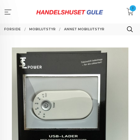
Gå
0
til
innholdet
FORSIDE
MOBILUTSTYR
ANNET MOBILUTSTYR