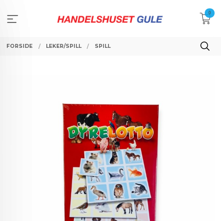
Gå
0
til
innholdet
FORSIDE
LEKER/SPILL
SPILL