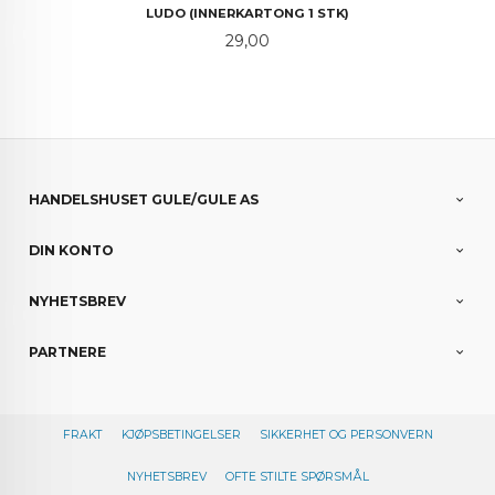
LUDO (INNERKARTONG 1 STK)
Pris
29,00
HANDELSHUSET GULE/GULE AS
DIN KONTO
NYHETSBREV
PARTNERE
FRAKT
KJØPSBETINGELSER
SIKKERHET OG PERSONVERN
NYHETSBREV
OFTE STILTE SPØRSMÅL