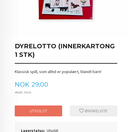
DYRELOTTO (INNERKARTONG
1 STK)
Klassisk spill, som alltid er populært, blandt barn!
Pris
NOK
29,00
ekskl. mva.
UTSOLGT
ØNSKELISTE
Lagerstatus:
Utsolgt