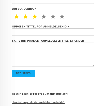
DIN VURDERING?
1 STAR
2 STAR
3 STAR
4 STAR
5 STAR
6 STAR
OPPGI EN TITTEL FOR ANMELDELSEN DIN
SKRIV INN PRODUKTANMELDELSEN I FELTET UNDER
Retningslinjer for produktanmeldelser:
Hva skal en produktanmeldelse inneholde?