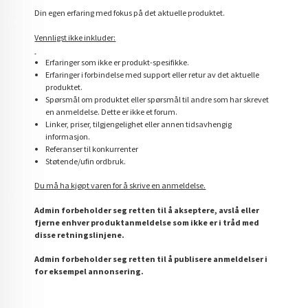
Din egen erfaring med fokus på det aktuelle produktet.
Vennligst ikke inkluder:
Erfaringer som ikke er produkt-spesifikke.
Erfaringer i forbindelse med support eller retur av det aktuelle
produktet.
Spørsmål om produktet eller spørsmål til andre som har skrevet
en anmeldelse. Dette er ikke et forum.
Linker, priser, tilgjengelighet eller annen tidsavhengig
informasjon.
Referanser til konkurrenter
Støtende/ufin ordbruk.
Du må ha kjøpt varen for å skrive en anmeldelse.
Admin forbeholder seg retten til å akseptere, avslå eller
fjerne enhver produktanmeldelse som ikke er i tråd med
disse retningslinjene.
Admin forbeholder seg retten til å publisere anmeldelser i
for eksempel annonsering.