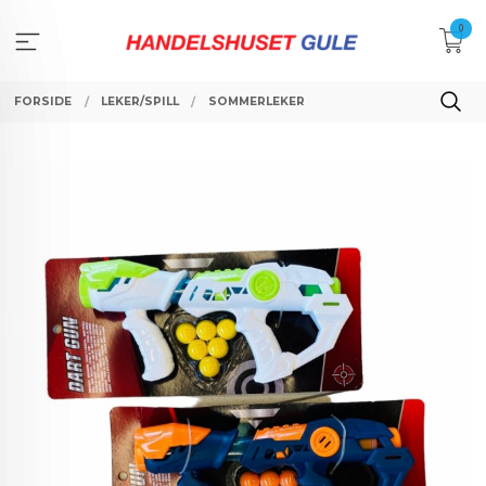
Gå
0
til
innholdet
FORSIDE
LEKER/SPILL
SOMMERLEKER