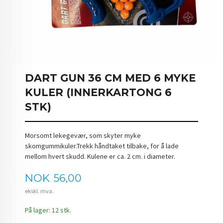
DART GUN 36 CM MED 6 MYKE
KULER (INNERKARTONG 6
STK)
Morsomt lekegevær, som skyter myke
skomgummikuler.Trekk håndtaket tilbake, for å lade
mellom hvert skudd. Kulene er ca. 2 cm. i diameter.
Pris
NOK
56,00
ekskl. mva.
På lager: 12 stk.