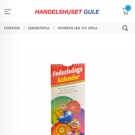
Gå
0
til
innholdet
FORSIDE
LEKER/SPILL
DIVERSE LEK OG SPILL