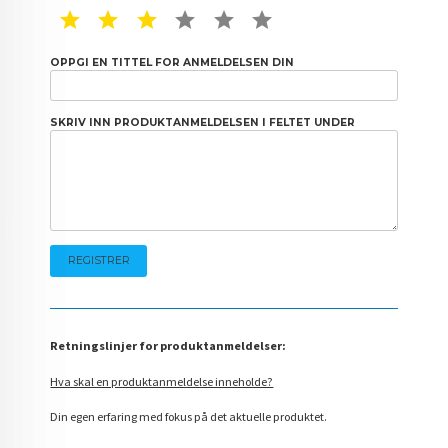
1 STAR
2 STAR
3 STAR
4 STAR
5 STAR
6 STAR
OPPGI EN TITTEL FOR ANMELDELSEN DIN
SKRIV INN PRODUKTANMELDELSEN I FELTET UNDER
Retningslinjer for produktanmeldelser:
Hva skal en produktanmeldelse inneholde?
Din egen erfaring med fokus på det aktuelle produktet.