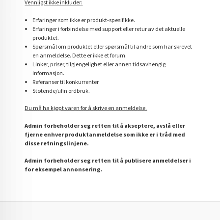
Vennligst ikke inkluder:
Erfaringer som ikke er produkt-spesifikke.
Erfaringer i forbindelse med support eller retur av det aktuelle
produktet.
Spørsmål om produktet eller spørsmål til andre som har skrevet
en anmeldelse. Dette er ikke et forum.
Linker, priser, tilgjengelighet eller annen tidsavhengig
informasjon.
Referanser til konkurrenter
Støtende/ufin ordbruk.
Du må ha kjøpt varen for å skrive en anmeldelse.
Admin forbeholder seg retten til å akseptere, avslå eller
fjerne enhver produktanmeldelse som ikke er i tråd med
disse retningslinjene.
Admin forbeholder seg retten til å publisere anmeldelser i
for eksempel annonsering.