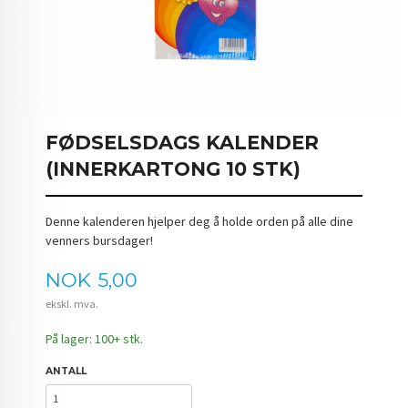
FØDSELSDAGS KALENDER
(INNERKARTONG 10 STK)
Denne kalenderen hjelper deg å holde orden på alle dine
venners bursdager!
Pris
NOK
5,00
ekskl. mva.
På lager: 100+ stk.
ANTALL