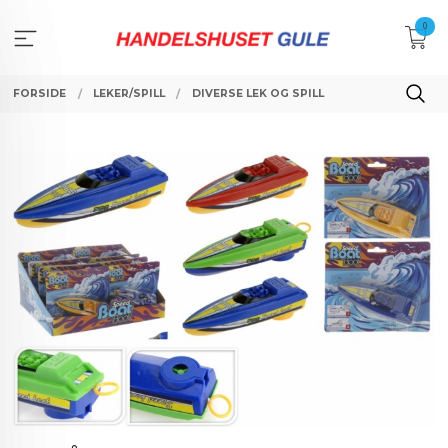
Gå
0
til
innholdet
FORSIDE
LEKER/SPILL
DIVERSE LEK OG SPILL