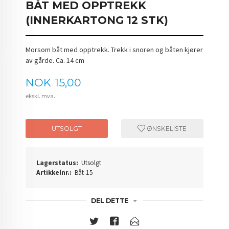
BÅT MED OPPTREKK
(INNERKARTONG 12 STK)
Morsom båt med opptrekk. Trekk i snoren og båten kjører
av gårde. Ca. 14 cm
Pris
NOK
15,00
ekskl. mva.
UTSOLGT
ØNSKELISTE
Lagerstatus:
Utsolgt
Artikkelnr.:
Båt-15
DEL DETTE