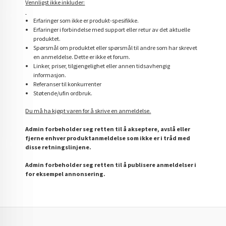
Vennligst ikke inkluder:
Erfaringer som ikke er produkt-spesifikke.
Erfaringer i forbindelse med support eller retur av det aktuelle
produktet.
Spørsmål om produktet eller spørsmål til andre som har skrevet
en anmeldelse. Dette er ikke et forum.
Linker, priser, tilgjengelighet eller annen tidsavhengig
informasjon.
Referanser til konkurrenter
Støtende/ufin ordbruk.
Du må ha kjøpt varen for å skrive en anmeldelse.
Admin forbeholder seg retten til å akseptere, avslå eller
fjerne enhver produktanmeldelse som ikke er i tråd med
disse retningslinjene.
Admin forbeholder seg retten til å publisere anmeldelser i
for eksempel annonsering.