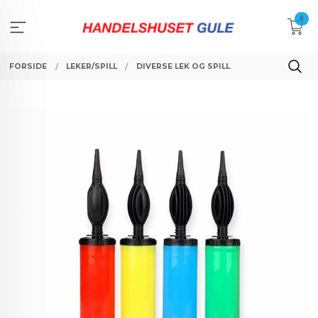
Gå
0
til
innholdet
FORSIDE
LEKER/SPILL
DIVERSE LEK OG SPILL