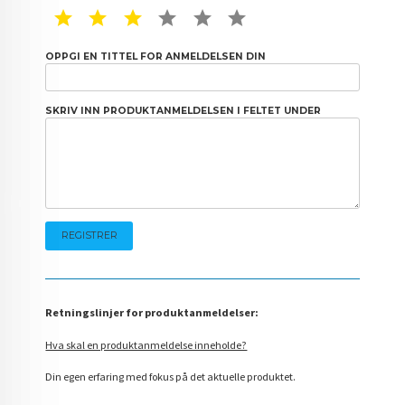
1 STAR
2 STAR
3 STAR
4 STAR
5 STAR
6 STAR
OPPGI EN TITTEL FOR ANMELDELSEN DIN
SKRIV INN PRODUKTANMELDELSEN I FELTET UNDER
Retningslinjer for produktanmeldelser:
Hva skal en produktanmeldelse inneholde?
Din egen erfaring med fokus på det aktuelle produktet.