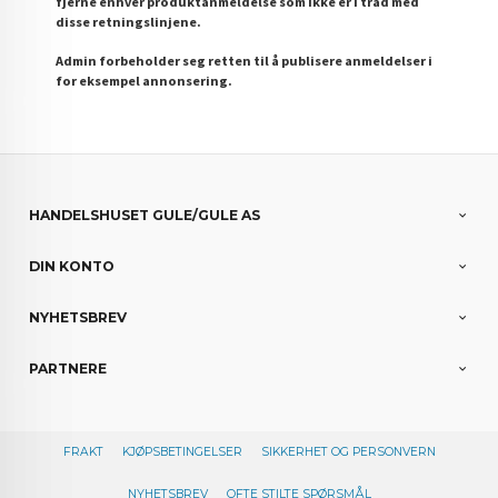
fjerne enhver produktanmeldelse som ikke er i tråd med
disse retningslinjene.
Admin forbeholder seg retten til å publisere anmeldelser i
for eksempel annonsering.
HANDELSHUSET GULE/GULE AS
DIN KONTO
NYHETSBREV
PARTNERE
FRAKT
KJØPSBETINGELSER
SIKKERHET OG PERSONVERN
NYHETSBREV
OFTE STILTE SPØRSMÅL