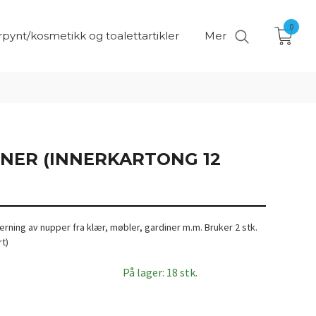
0
pynt/kosmetikk og toalettartikler
Mer
NER (INNERKARTONG 12
jerning av nupper fra klær, møbler, gardiner m.m. Bruker 2 stk.
rt)
På lager: 18 stk.