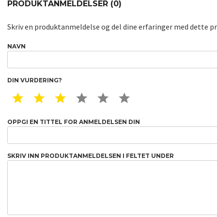
PRODUKTANMELDELSER (0)
Skriv en produktanmeldelse og del dine erfaringer med dette p
NAVN
DIN VURDERING?
1 STAR
2 STAR
3 STAR
4 STAR
5 STAR
6 STAR
OPPGI EN TITTEL FOR ANMELDELSEN DIN
SKRIV INN PRODUKTANMELDELSEN I FELTET UNDER