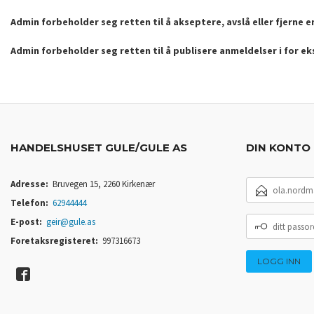
Admin forbeholder seg retten til å akseptere, avslå eller fjerne 
Admin forbeholder seg retten til å publisere anmeldelser i for e
HANDELSHUSET GULE/GULE AS
DIN KONTO
E-
Adresse:
Bruvegen 15, 2260 Kirkenær
POSTADRESSE
Telefon:
62944444
DITT
E-post:
geir@gule.as
PASSORD
Foretaksregisteret:
997316673