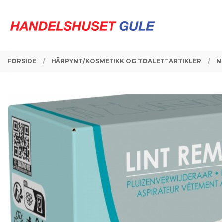
Gå
Lukk
PRODUKTER
til
innholdet
FORSIDE
HÅRPYNT/KOSMETIKK OG TOALETTARTIKLER
N