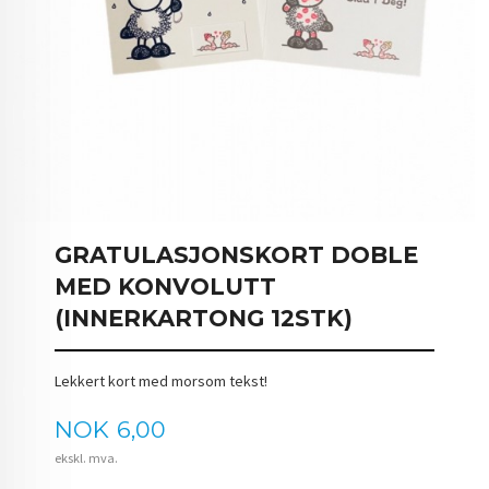
GRATULASJONSKORT DOBLE
MED KONVOLUTT
(INNERKARTONG 12STK)
Lekkert kort med morsom tekst!
Pris
NOK
6,00
ekskl. mva.