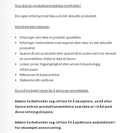
Hva skal en produktanmeldelse inneholde?
Din egen erfaring med fokus på det aktuelle produktet.
Vennligst ikke inkluder:
Erfaringer som ikke er produkt-spesifikke.
Erfaringer i forbindelse med support eller retur av det aktuelle
produktet.
Spørsmål om produktet eller spørsmål til andre som har skrevet
en anmeldelse. Dette er ikke et forum.
Linker, priser, tilgjengelighet eller annen tidsavhengig
informasjon.
Referanser til konkurrenter
Støtende/ufin ordbruk.
Du må ha kjøpt varen for å skrive en anmeldelse.
Admin forbeholder seg retten til å akseptere, avslå eller
fjerne enhver produktanmeldelse som ikke er i tråd med
disse retningslinjene.
Admin forbeholder seg retten til å publisere anmeldelser i
for eksempel annonsering.