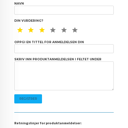
NAVN
DIN VURDERING?
1 STAR
2 STAR
3 STAR
4 STAR
5 STAR
6 STAR
OPPGI EN TITTEL FOR ANMELDELSEN DIN
SKRIV INN PRODUKTANMELDELSEN I FELTET UNDER
Retningslinjer for produktanmeldelser: