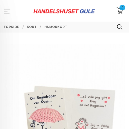
Gå
0
til
innholdet
FORSIDE
KORT
HUMORKORT