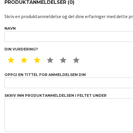
PRODUKTANMELDELSER (0)
Skriv en produktanmeldelse og del dine erfaringer med dette p
NAVN
DIN VURDERING?
1 STAR
2 STAR
3 STAR
4 STAR
5 STAR
6 STAR
OPPGI EN TITTEL FOR ANMELDELSEN DIN
SKRIV INN PRODUKTANMELDELSEN I FELTET UNDER