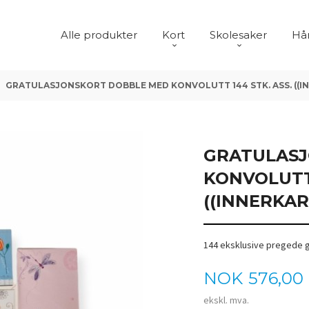
Alle produkter
Kort
Skolesaker
Hår
GRATULASJONSKORT DOBBLE MED KONVOLUTT 144 STK. ASS. ((
GRATULASJ
KONVOLUTT 
((INNERKA
144 eksklusive pregede gr
Pris
NOK
576,00
ekskl. mva.