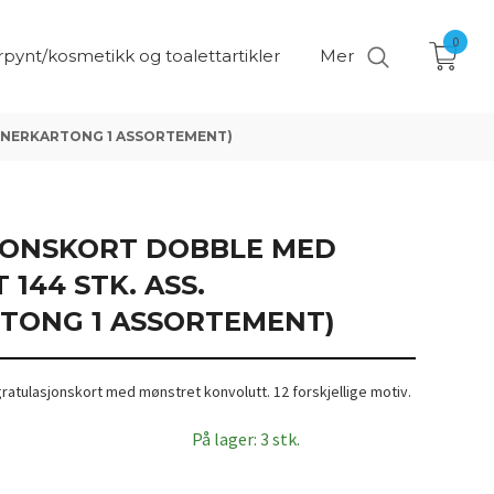
0
pynt/kosmetikk og toalettartikler
Mer
INNERKARTONG 1 ASSORTEMENT)
ONSKORT DOBBLE MED
144 STK. ASS.
RTONG 1 ASSORTEMENT)
atulasjonskort med mønstret konvolutt. 12 forskjellige motiv.
På lager: 3 stk.