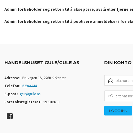
Admin forbeholder seg retten til å akseptere, avslå eller fjerne 
Admin forbeholder seg retten til å publisere anmeldelser i for e
HANDELSHUSET GULE/GULE AS
DIN KONTO
E-
Adresse:
Bruvegen 15, 2260 Kirkenær
POSTADRESSE
Telefon:
62944444
DITT
E-post:
geir@gule.as
PASSORD
Foretaksregisteret:
997316673