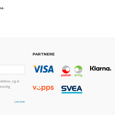
ne.
PARTNERE
etsbrev, og er
ersonlig
Les mer