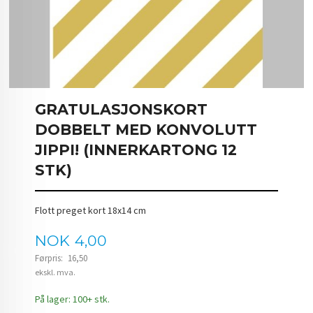
GRATULASJONSKORT
DOBBELT MED KONVOLUTT
JIPPI! (INNERKARTONG 12
STK)
Flott preget kort 18x14 cm
Tilbud
NOK
4,00
Førpris:
16,50
Rabatt
ekskl. mva.
På lager: 100+ stk.