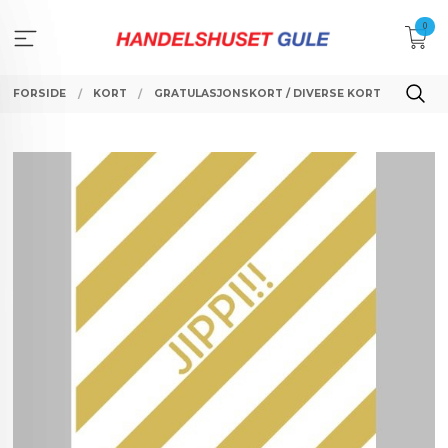
Gå
0
til
innholdet
FORSIDE
KORT
GRATULASJONSKORT / DIVERSE KORT