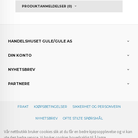
PRODUKTANMELDELSER (0)
HANDELSHUSET GULE/GULE AS
DIN KONTO
NYHETSBREV
PARTNERE
FRAKT
KJØPSBETINGELSER
SIKKERHET OG PERSONVERN
NYHETSBREV
OFTE STILTE SPØRSMÅL
Vår nettbutikk bruker cookies slik at du får en bedre kjøpsopplevelse og vi kan
yte deg bedre service. Vi bruker cookies hovedsaklig til å lagre