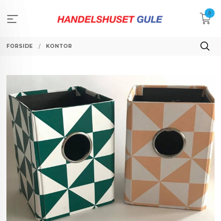
Gå
0
til
innholdet
FORSIDE
KONTOR