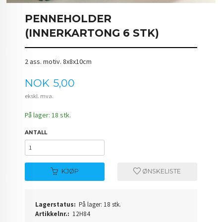
PENNEHOLDER
(INNERKARTONG 6 STK)
2 ass. motiv. 8x8x10cm
Pris
NOK
5,00
ekskl. mva.
På lager: 18 stk.
ANTALL
KJØP
ØNSKELISTE
Lagerstatus:
På lager: 18 stk.
Artikkelnr.:
12H84