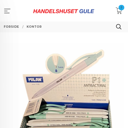
Gå
0
til
innholdet
FORSIDE
KONTOR