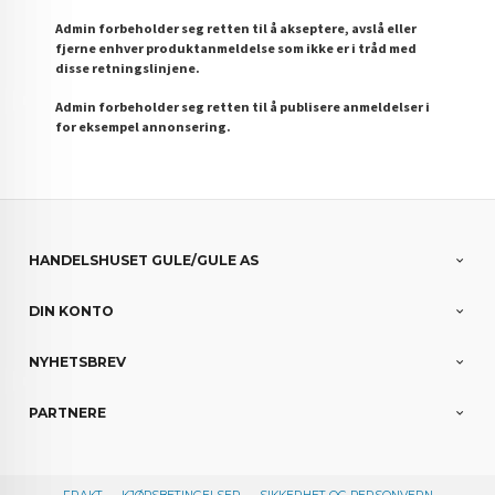
Admin forbeholder seg retten til å akseptere, avslå eller
fjerne enhver produktanmeldelse som ikke er i tråd med
disse retningslinjene.
Admin forbeholder seg retten til å publisere anmeldelser i
for eksempel annonsering.
HANDELSHUSET GULE/GULE AS
DIN KONTO
NYHETSBREV
PARTNERE