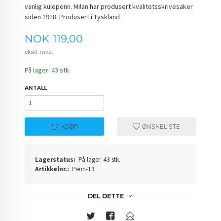
vanlig kulepenn. Milan har produsert kvalitetsskrivesaker
siden 1918. Produsert i Tyskland
Pris
NOK
119,00
ekskl. mva.
På lager: 43 stk.
ANTALL
KJØP
ØNSKELISTE
Lagerstatus:
På lager: 43 stk.
Artikkelnr.:
Penn-19
DEL DETTE