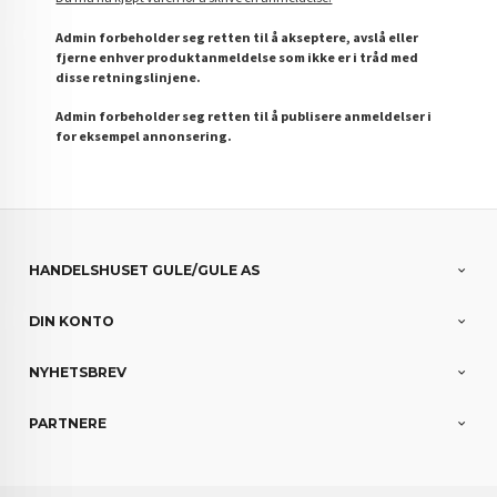
Admin forbeholder seg retten til å akseptere, avslå eller
fjerne enhver produktanmeldelse som ikke er i tråd med
disse retningslinjene.
Admin forbeholder seg retten til å publisere anmeldelser i
for eksempel annonsering.
HANDELSHUSET GULE/GULE AS
DIN KONTO
NYHETSBREV
PARTNERE