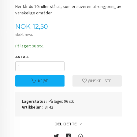
Her får du 10 ruller stålull, som er suveren til rengjøring av
vanskelige områder
Pris
NOK
12,50
ekskl. mva.
På lager: 96 stk.
ANTALL
KJØP
ØNSKELISTE
Lagerstatus:
På lager: 96 stk.
Artikkelnr.:
8T42
DEL DETTE