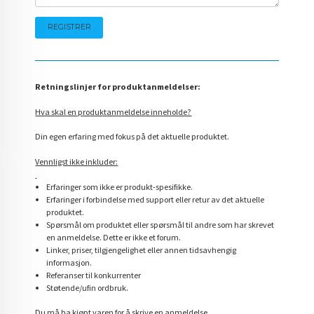
Retningslinjer for produktanmeldelser:
Hva skal en produktanmeldelse inneholde?
Din egen erfaring med fokus på det aktuelle produktet.
Vennligst ikke inkluder:
Erfaringer som ikke er produkt-spesifikke.
Erfaringer i forbindelse med support eller retur av det aktuelle
produktet.
Spørsmål om produktet eller spørsmål til andre som har skrevet
en anmeldelse. Dette er ikke et forum.
Linker, priser, tilgjengelighet eller annen tidsavhengig
informasjon.
Referanser til konkurrenter
Støtende/ufin ordbruk.
Du må ha kjøpt varen for å skrive en anmeldelse.