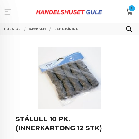
Gå
0
til
innholdet
FORSIDE
KJØKKEN
RENGJØRING
STÅLULL 10 PK.
(INNERKARTONG 12 STK)