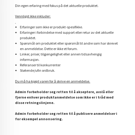
Din egen erfaring med fokus på det aktuelle produktet.
Vennligst ikke inkluder:
Erfaringer som ikke er produkt-spesifikke.
Erfaringer i forbindelse med support eller retur av det aktuelle
produktet.
Spørsmål om produktet eller spørsmål til andre som har skrevet
en anmeldelse. Dette er ikke et forum.
Linker, priser, tilgjengelighet eller annen tidsavhengig
informasjon.
Referanser til konkurrenter
Støtende/ufin ordbruk.
Du må ha kjøpt varen for å skrive en anmeldelse.
Admin forbeholder seg retten til å akseptere, avslå eller
fjerne enhver produktanmeldelse som ikke er i tråd med
disse retningslinjene.
Admin forbeholder seg retten til å publisere anmeldelser i
for eksempel annonsering.