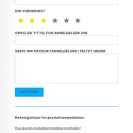
DIN VURDERING?
1 STAR
2 STAR
3 STAR
4 STAR
5 STAR
6 STAR
OPPGI EN TITTEL FOR ANMELDELSEN DIN
SKRIV INN PRODUKTANMELDELSEN I FELTET UNDER
Retningslinjer for produktanmeldelser:
Hva skal en produktanmeldelse inneholde?