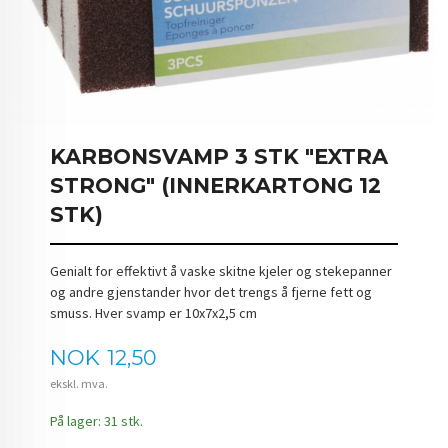
KARBONSVAMP 3 STK "EXTRA
STRONG" (INNERKARTONG 12
STK)
Genialt for effektivt å vaske skitne kjeler og stekepanner
og andre gjenstander hvor det trengs å fjerne fett og
smuss. Hver svamp er 10x7x2,5 cm
Pris
NOK
12,50
ekskl. mva.
På lager: 31 stk.