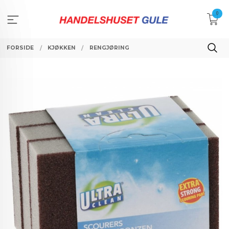
Gå
0
til
innholdet
FORSIDE
KJØKKEN
RENGJØRING