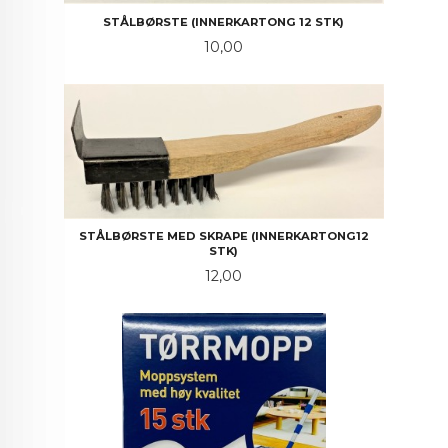
STÅLBØRSTE (INNERKARTONG 12 STK)
Pris
10,00
STÅLBØRSTE MED SKRAPE (INNERKARTONG12
STK)
Pris
12,00