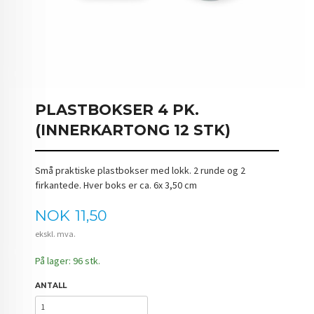
PLASTBOKSER 4 PK.
(INNERKARTONG 12 STK)
Små praktiske plastbokser med lokk. 2 runde og 2
firkantede. Hver boks er ca. 6x 3,50 cm
Pris
NOK
11,50
ekskl. mva.
På lager: 96 stk.
ANTALL