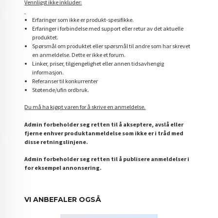
Vennligst ikke inkluder:
Erfaringer som ikke er produkt-spesifikke.
Erfaringer i forbindelse med support eller retur av det aktuelle
produktet.
Spørsmål om produktet eller spørsmål til andre som har skrevet
en anmeldelse. Dette er ikke et forum.
Linker, priser, tilgjengelighet eller annen tidsavhengig
informasjon.
Referanser til konkurrenter
Støtende/ufin ordbruk.
Du må ha kjøpt varen for å skrive en anmeldelse.
Admin forbeholder seg retten til å akseptere, avslå eller
fjerne enhver produktanmeldelse som ikke er i tråd med
disse retningslinjene.
Admin forbeholder seg retten til å publisere anmeldelser i
for eksempel annonsering.
VI ANBEFALER OGSÅ