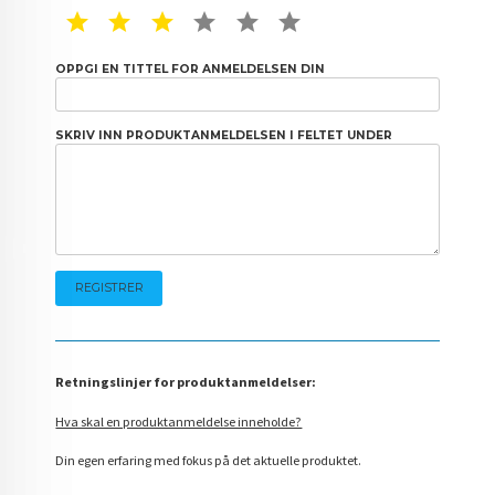
1 STAR
2 STAR
3 STAR
4 STAR
5 STAR
6 STAR
OPPGI EN TITTEL FOR ANMELDELSEN DIN
SKRIV INN PRODUKTANMELDELSEN I FELTET UNDER
Retningslinjer for produktanmeldelser:
Hva skal en produktanmeldelse inneholde?
Din egen erfaring med fokus på det aktuelle produktet.