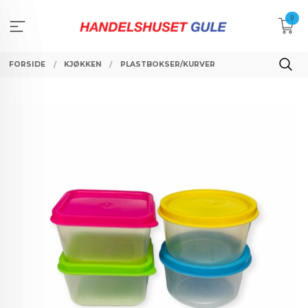
Gå
0
til
innholdet
FORSIDE
KJØKKEN
PLASTBOKSER/KURVER