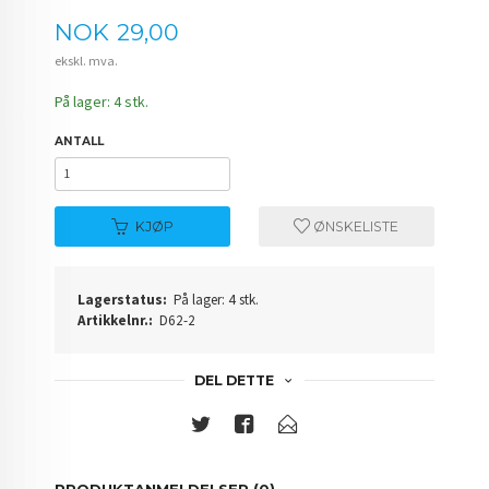
Pris
NOK
29,00
ekskl. mva.
På lager: 4 stk.
ANTALL
KJØP
ØNSKELISTE
Lagerstatus:
På lager: 4 stk.
Artikkelnr.:
D62-2
DEL DETTE
PRODUKTANMELDELSER (0)