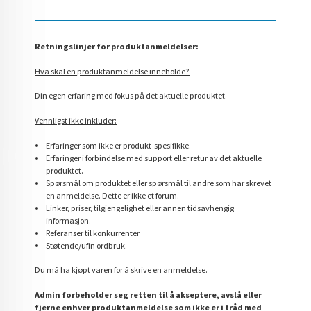
Retningslinjer for produktanmeldelser:
Hva skal en produktanmeldelse inneholde?
Din egen erfaring med fokus på det aktuelle produktet.
Vennligst ikke inkluder:
Erfaringer som ikke er produkt-spesifikke.
Erfaringer i forbindelse med support eller retur av det aktuelle
produktet.
Spørsmål om produktet eller spørsmål til andre som har skrevet
en anmeldelse. Dette er ikke et forum.
Linker, priser, tilgjengelighet eller annen tidsavhengig
informasjon.
Referanser til konkurrenter
Støtende/ufin ordbruk.
Du må ha kjøpt varen for å skrive en anmeldelse.
Admin forbeholder seg retten til å akseptere, avslå eller
fjerne enhver produktanmeldelse som ikke er i tråd med