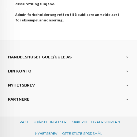
disse retningslinjene.
Admin forbeholder seg retten til å publisere anmeldelser i
for eksempel annonsering.
HANDELSHUSET GULE/GULE AS
DIN KONTO
NYHETSBREV
PARTNERE
FRAKT
KJØPSBETINGELSER
SIKKERHET OG PERSONVERN
NYHETSBREV
OFTE STILTE SPØRSMÅL