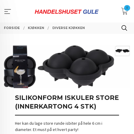
Gå
0
til
innholdet
FORSIDE
KJØKKEN
DIVERSE KJØKKEN
SILIKONFORM ISKULER STORE
(INNERKARTONG 4 STK)
Her kan du lage store runde isbiter på hele 6 cm i
diameter. Et must på et hvert party!