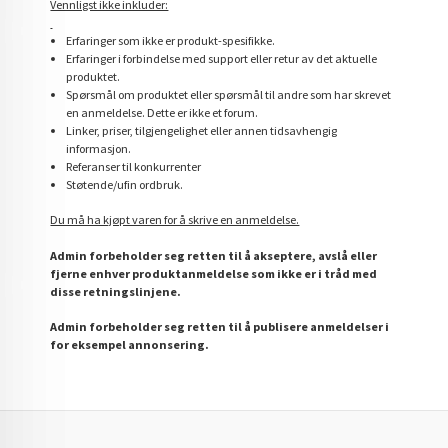
Vennligst ikke inkluder:
Erfaringer som ikke er produkt-spesifikke.
Erfaringer i forbindelse med support eller retur av det aktuelle
produktet.
Spørsmål om produktet eller spørsmål til andre som har skrevet
en anmeldelse. Dette er ikke et forum.
Linker, priser, tilgjengelighet eller annen tidsavhengig
informasjon.
Referanser til konkurrenter
Støtende/ufin ordbruk.
Du må ha kjøpt varen for å skrive en anmeldelse.
Admin forbeholder seg retten til å akseptere, avslå eller
fjerne enhver produktanmeldelse som ikke er i tråd med
disse retningslinjene.
Admin forbeholder seg retten til å publisere anmeldelser i
for eksempel annonsering.