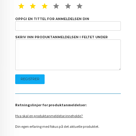
1 STAR
2 STAR
3 STAR
4 STAR
5 STAR
6 STAR
OPPGI EN TITTEL FOR ANMELDELSEN DIN
SKRIV INN PRODUKTANMELDELSEN I FELTET UNDER
Retningslinjer for produktanmeldelser:
Hva skal en produktanmeldelse inneholde?
Din egen erfaring med fokus på det aktuelle produktet.