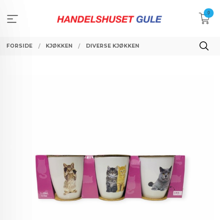
Gå
0
til
innholdet
FORSIDE
KJØKKEN
DIVERSE KJØKKEN