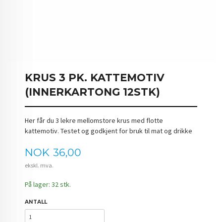
KRUS 3 PK. KATTEMOTIV
(INNERKARTONG 12STK)
Her får du 3 lekre mellomstore krus med flotte
kattemotiv. Testet og godkjent for bruk til mat og drikke
Pris
NOK
36,00
ekskl. mva.
På lager: 32 stk.
ANTALL