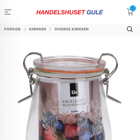
Gå
0
til
innholdet
FORSIDE
KJØKKEN
DIVERSE KJØKKEN