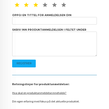
1 STAR
2 STAR
3 STAR
4 STAR
5 STAR
6 STAR
OPPGI EN TITTEL FOR ANMELDELSEN DIN
SKRIV INN PRODUKTANMELDELSEN I FELTET UNDER
Retningslinjer for produktanmeldelser:
Hva skal en produktanmeldelse inneholde?
Din egen erfaring med fokus på det aktuelle produktet.