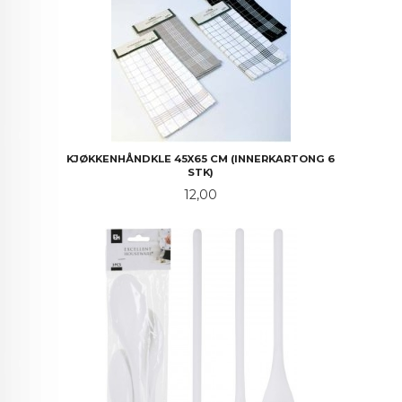
KJØKKENHÅNDKLE 45X65 CM (INNERKARTONG 6
STK)
Pris
12,00