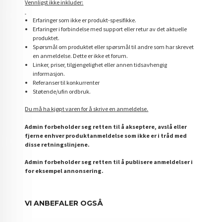
Vennligst ikke inkluder:
Erfaringer som ikke er produkt-spesifikke.
Erfaringer i forbindelse med support eller retur av det aktuelle
produktet.
Spørsmål om produktet eller spørsmål til andre som har skrevet
en anmeldelse. Dette er ikke et forum.
Linker, priser, tilgjengelighet eller annen tidsavhengig
informasjon.
Referanser til konkurrenter
Støtende/ufin ordbruk.
Du må ha kjøpt varen for å skrive en anmeldelse.
Admin forbeholder seg retten til å akseptere, avslå eller
fjerne enhver produktanmeldelse som ikke er i tråd med
disse retningslinjene.
Admin forbeholder seg retten til å publisere anmeldelser i
for eksempel annonsering.
VI ANBEFALER OGSÅ