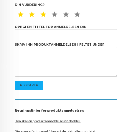
DIN VURDERING?
1 STAR
2 STAR
3 STAR
4 STAR
5 STAR
6 STAR
OPPGI EN TITTEL FOR ANMELDELSEN DIN
SKRIV INN PRODUKTANMELDELSEN I FELTET UNDER
Retningslinjer for produktanmeldelser:
Hva skal en produktanmeldelse inneholde?
Din egen erfaring med fokus på det aktuelle produktet.