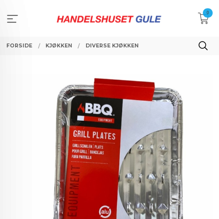
Gå
0
til
innholdet
FORSIDE
KJØKKEN
DIVERSE KJØKKEN