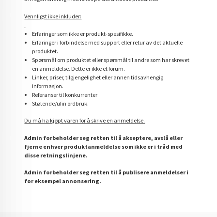
Vennligst ikke inkluder:
Erfaringer som ikke er produkt-spesifikke.
Erfaringer i forbindelse med support eller retur av det aktuelle
produktet.
Spørsmål om produktet eller spørsmål til andre som har skrevet
en anmeldelse. Dette er ikke et forum.
Linker, priser, tilgjengelighet eller annen tidsavhengig
informasjon.
Referanser til konkurrenter
Støtende/ufin ordbruk.
Du må ha kjøpt varen for å skrive en anmeldelse.
Admin forbeholder seg retten til å akseptere, avslå eller
fjerne enhver produktanmeldelse som ikke er i tråd med
disse retningslinjene.
Admin forbeholder seg retten til å publisere anmeldelser i
for eksempel annonsering.