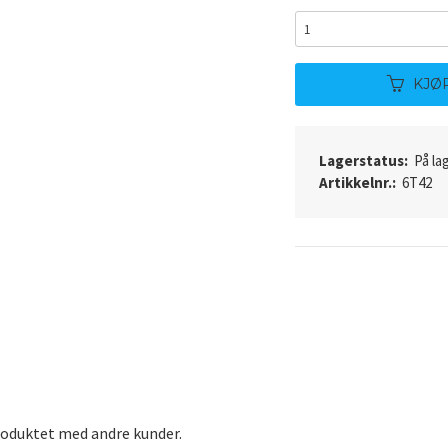
KJØ
Lagerstatus:
På lag
Artikkelnr.:
6T42
roduktet med andre kunder.