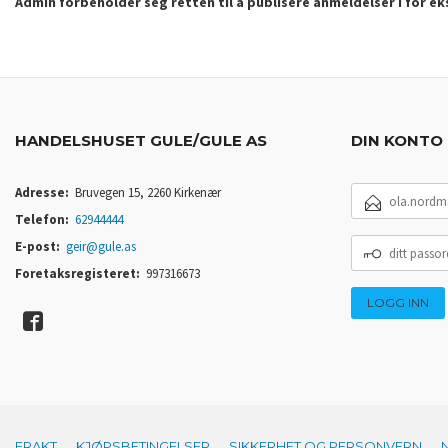
Admin forbeholder seg retten til å publisere anmeldelser i for e
HANDELSHUSET GULE/GULE AS
DIN KONTO
E-
Adresse:
Bruvegen 15, 2260 Kirkenær
POSTADRESSE
Telefon:
62944444
DITT
E-post:
geir@gule.as
PASSORD
Foretaksregisteret:
997316673
FRAKT
KJØPSBETINGELSER
SIKKERHET OG PERSONVERN