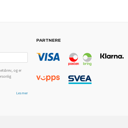
PARTNERE
etsbrev, og er
ersonlig
Les mer