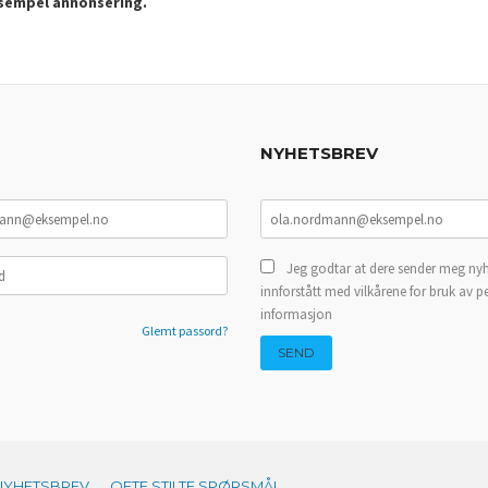
ksempel annonsering.
NYHETSBREV
Jeg godtar at dere sender meg nyh
innforstått med vilkårene for bruk av p
informasjon
Glemt passord?
NYHETSBREV
OFTE STILTE SPØRSMÅL