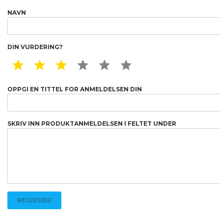
NAVN
DIN VURDERING?
1 STAR
2 STAR
3 STAR
4 STAR
5 STAR
6 STAR
OPPGI EN TITTEL FOR ANMELDELSEN DIN
SKRIV INN PRODUKTANMELDELSEN I FELTET UNDER