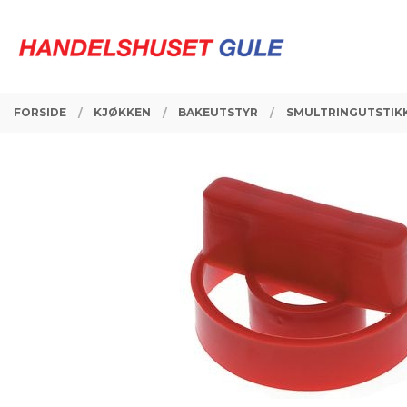
Gå
Lukk
PRODUKTER
til
innholdet
FORSIDE
KJØKKEN
BAKEUTSTYR
SMULTRINGUTSTIKK