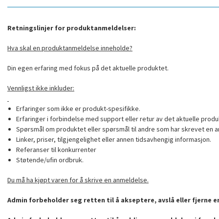
Retningslinjer for produktanmeldelser:
Hva skal en produktanmeldelse inneholde?
Din egen erfaring med fokus på det aktuelle produktet.
Vennligst ikke inkluder:
Erfaringer som ikke er produkt-spesifikke.
Erfaringer i forbindelse med support eller retur av det aktuelle produ
Spørsmål om produktet eller spørsmål til andre som har skrevet en a
Linker, priser, tilgjengelighet eller annen tidsavhengig informasjon.
Referanser til konkurrenter
Støtende/ufin ordbruk.
Du må ha kjøpt varen for å skrive en anmeldelse.
Admin forbeholder seg retten til å akseptere, avslå eller fjerne 