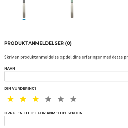
PRODUKTANMELDELSER (0)
Skriv en produktanmeldelse og del dine erfaringer med dette p
NAVN
DIN VURDERING?
1 STAR
2 STAR
3 STAR
4 STAR
5 STAR
6 STAR
OPPGI EN TITTEL FOR ANMELDELSEN DIN