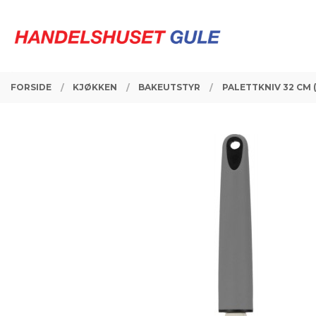
Gå
Lukk
PRODUKTER
til
innholdet
FORSIDE
KJØKKEN
BAKEUTSTYR
PALETTKNIV 32 CM 