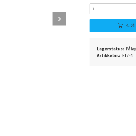
Next
KJØ
Lagerstatus:
På lag
Artikkelnr.:
E17-4