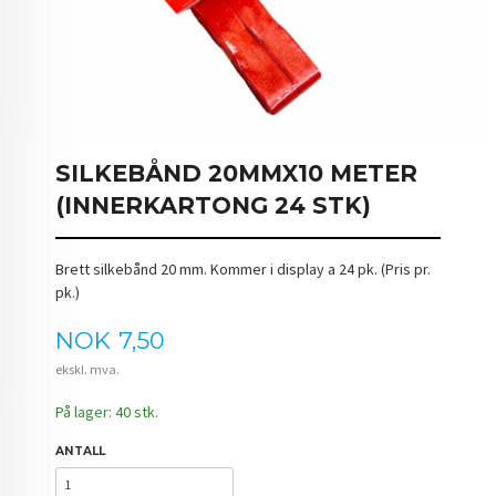
SILKEBÅND 20MMX10 METER
(INNERKARTONG 24 STK)
Brett silkebånd 20 mm. Kommer i display a 24 pk. (Pris pr.
pk.)
Pris
NOK
7,50
ekskl. mva.
På lager: 40 stk.
ANTALL