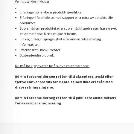
Vennligst ikke inkluder:
Erfaringer som ikke er produkt-spesifikke.
Erfaringer i forbindelse med support eller retur av det aktuelle
produktet.
Spørsmål om produktet eller spørsmål til andre som har skrevet
en anmeldelse. Dette er ikke et forum.
Linker, priser, tilgjengelighet eller annen tidsavhengig
informasjon.
Referanser til konkurrenter
Støtende/ufin ordbruk.
Du må ha kjøpt varen for å skrive en anmeldelse.
Admin forbeholder seg retten til å akseptere, avslå eller
fjerne enhver produktanmeldelse som ikke er i tråd med
disse retningslinjene.
Admin forbeholder seg retten til å publisere anmeldelser i
for eksempel annonsering.