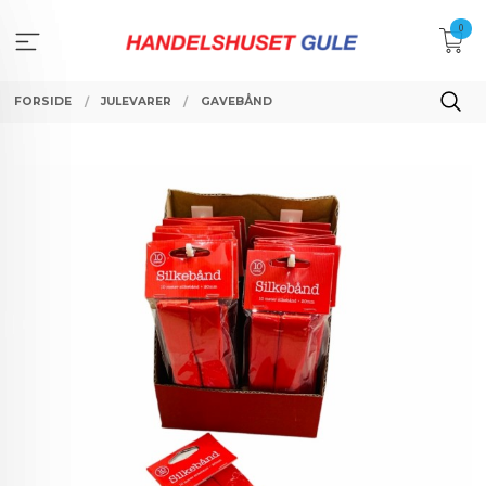
Gå
0
til
innholdet
FORSIDE
JULEVARER
GAVEBÅND