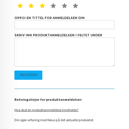
1 STAR
2 STAR
3 STAR
4 STAR
5 STAR
6 STAR
OPPGI EN TITTEL FOR ANMELDELSEN DIN
SKRIV INN PRODUKTANMELDELSEN I FELTET UNDER
Retningslinjer for produktanmeldelser:
Hva skal en produktanmeldelse inneholde?
Din egen erfaring med fokus på det aktuelle produktet.