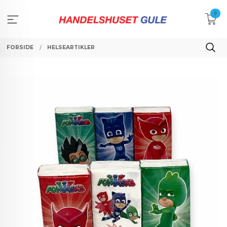
Gå
0
til
innholdet
FORSIDE
HELSEARTIKLER