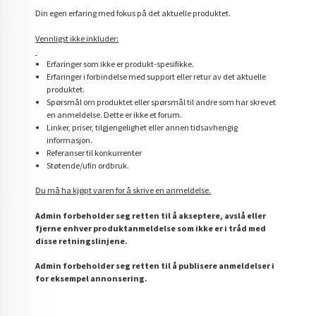
Din egen erfaring med fokus på det aktuelle produktet.
Vennligst ikke inkluder:
Erfaringer som ikke er produkt-spesifikke.
Erfaringer i forbindelse med support eller retur av det aktuelle
produktet.
Spørsmål om produktet eller spørsmål til andre som har skrevet
en anmeldelse. Dette er ikke et forum.
Linker, priser, tilgjengelighet eller annen tidsavhengig
informasjon.
Referanser til konkurrenter
Støtende/ufin ordbruk.
Du må ha kjøpt varen for å skrive en anmeldelse.
Admin forbeholder seg retten til å akseptere, avslå eller
fjerne enhver produktanmeldelse som ikke er i tråd med
disse retningslinjene.
Admin forbeholder seg retten til å publisere anmeldelser i
for eksempel annonsering.