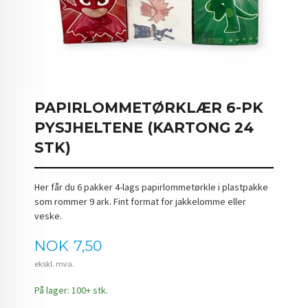
PAPIRLOMMETØRKLÆR 6-PK
PYSJHELTENE (KARTONG 24
STK)
Her får du 6 pakker 4-lags papirlommetørkle i plastpakke
som rommer 9 ark. Fint format for jakkelomme eller
veske.
Pris
NOK
7,50
ekskl. mva.
På lager: 100+ stk.