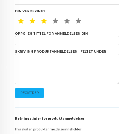
DIN VURDERING?
1 STAR
2 STAR
3 STAR
4 STAR
5 STAR
6 STAR
OPPGI EN TITTEL FOR ANMELDELSEN DIN
SKRIV INN PRODUKTANMELDELSEN I FELTET UNDER
Retningslinjer for produktanmeldelser:
Hva skal en produktanmeldelse inneholde?