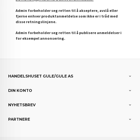
Admin forbeholder seg retten til å akseptere, avslå eller
fjerne enhver produktanmeldelse som ikke er i tråd med
disse retningslinjene.
Admin forbeholder seg retten til å publisere anmeldelser i
for eksempel annonsering.
HANDELSHUSET GULE/GULE AS
DIN KONTO
NYHETSBREV
PARTNERE