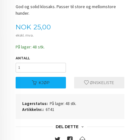
God og solid klosaks. Passer til store og mellomstore
hunder.
Pris
NOK
25,00
ekskl. mva.
På lager: 48 stk.
ANTALL
KJØP
ØNSKELISTE
Lagerstatus:
På lager: 48 stk.
Artikkelnr.:
6T41
DEL DETTE