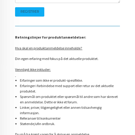
Retningslinjer for produktanmeldelser:
Hva skal en produktanmeldelse inneholde?
Din egen erfaring med fokus på det aktuelle produktet.
Vennligst ikke inkluder:
Erfaringer som ikke er produkt-spesifikke.
Erfaringer i forbindelse med support eller retur av det aktuelle
produktet.
Spørsmål om produktet eller spørsmål til andre som har skrevet
en anmeldelse. Dette er ikke et forum.
Linker, priser, tilgjengelighet eller annen tidsavhengig
informasjon.
Referanser til konkurrenter
Støtende/ufin ordbruk.
Du må ha kjøpt varen for å skrive en anmeldelse.