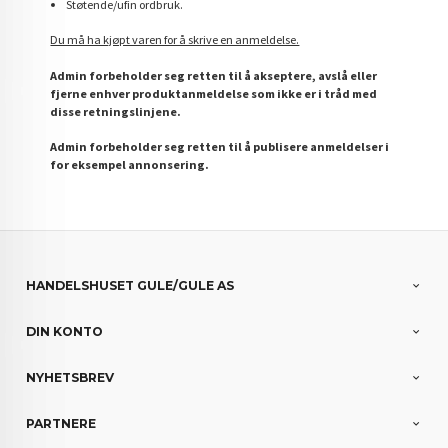
Støtende/ufin ordbruk.
Du må ha kjøpt varen for å skrive en anmeldelse.
Admin forbeholder seg retten til å akseptere, avslå eller
fjerne enhver produktanmeldelse som ikke er i tråd med
disse retningslinjene.
Admin forbeholder seg retten til å publisere anmeldelser i
for eksempel annonsering.
HANDELSHUSET GULE/GULE AS
DIN KONTO
NYHETSBREV
PARTNERE