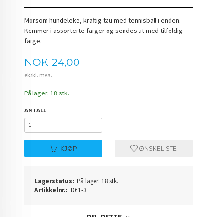
Morsom hundeleke, kraftig tau med tennisball i enden.
Kommer i assorterte farger og sendes ut med tilfeldig
farge.
Pris
NOK
24,00
ekskl. mva.
På lager: 18 stk.
ANTALL
KJØP
ØNSKELISTE
Lagerstatus:
På lager: 18 stk.
Artikkelnr.:
D61-3
DEL DETTE