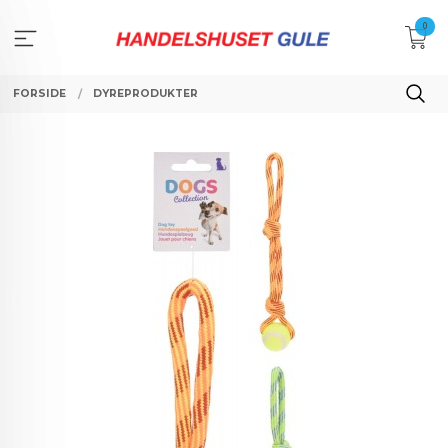
Gå
0
til
innholdet
FORSIDE
DYREPRODUKTER