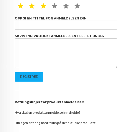
1 STAR
2 STAR
3 STAR
4 STAR
5 STAR
6 STAR
OPPGI EN TITTEL FOR ANMELDELSEN DIN
SKRIV INN PRODUKTANMELDELSEN I FELTET UNDER
Retningslinjer for produktanmeldelser:
Hva skal en produktanmeldelse inneholde?
Din egen erfaring med fokus på det aktuelle produktet.