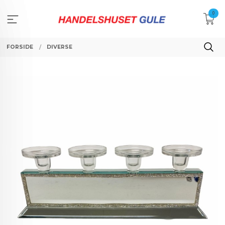
Gå
0
til
innholdet
FORSIDE
DIVERSE