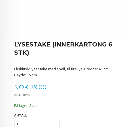
LYSESTAKE (INNERKARTONG 6
STK)
Eksklusiv lysestake med speil, til fire lys. Bredde: 45 cm
Høyde: 15 cm
Pris
NOK
39,00
ekskl. mva.
På lager: 5 stk.
ANTALL