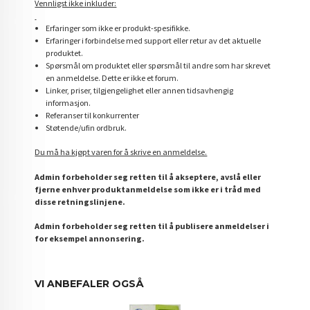
Vennligst ikke inkluder:
Erfaringer som ikke er produkt-spesifikke.
Erfaringer i forbindelse med support eller retur av det aktuelle
produktet.
Spørsmål om produktet eller spørsmål til andre som har skrevet
en anmeldelse. Dette er ikke et forum.
Linker, priser, tilgjengelighet eller annen tidsavhengig
informasjon.
Referanser til konkurrenter
Støtende/ufin ordbruk.
Du må ha kjøpt varen for å skrive en anmeldelse.
Admin forbeholder seg retten til å akseptere, avslå eller
fjerne enhver produktanmeldelse som ikke er i tråd med
disse retningslinjene.
Admin forbeholder seg retten til å publisere anmeldelser i
for eksempel annonsering.
VI ANBEFALER OGSÅ