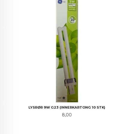
LYSRØR 9W G23 (INNERKARTONG 10 STK)
Pris
8,00