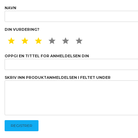
NAVN
DIN VURDERING?
1 STAR
2 STAR
3 STAR
4 STAR
5 STAR
6 STAR
OPPGI EN TITTEL FOR ANMELDELSEN DIN
SKRIV INN PRODUKTANMELDELSEN I FELTET UNDER