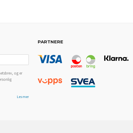
PARTNERE
etsbrev, og er
ersonlig
Les mer