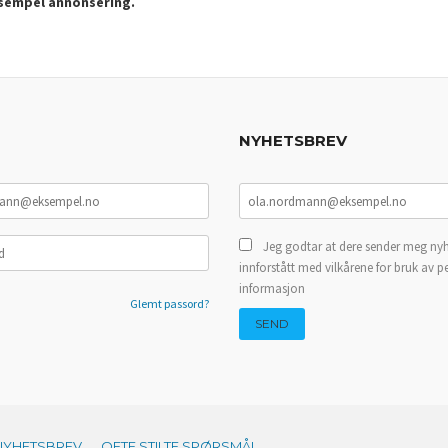
ksempel annonsering.
NYHETSBREV
Jeg godtar at dere sender meg nyh
innforstått med vilkårene for bruk av p
informasjon
Glemt passord?
NYHETSBREV
OFTE STILTE SPØRSMÅL