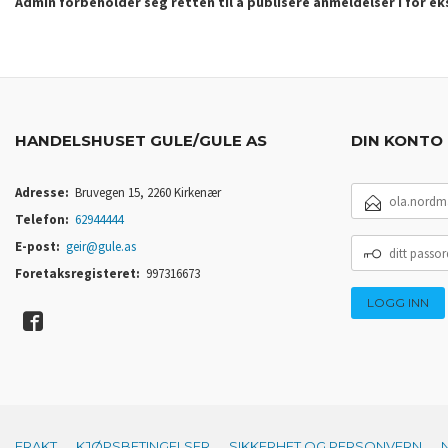
Admin forbeholder seg retten til å publisere anmeldelser i for e
HANDELSHUSET GULE/GULE AS
DIN KONTO
E-
Adresse:
Bruvegen 15, 2260 Kirkenær
POSTADRESSE
Telefon:
62944444
DITT
E-post:
geir@gule.as
PASSORD
Foretaksregisteret:
997316673
FRAKT
KJØPSBETINGELSER
SIKKERHET OG PERSONVERN