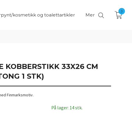
0
pynt/kosmetikk og toalettartikler
Mer
TE KOBBERSTIKK 33X26 CM
ONG 1 STK)
 med Finmarksmotiv.
På lager: 14 stk.