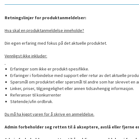
Retningslinjer for produktanmeldelser:
Hva skal en produktanmeldelse inneholde?
Din egen erfaring med fokus på det aktuelle produktet.
Vennligst ikke inkluder:
Erfaringer som ikke er produkt-spesifikke.
Erfaringer i forbindelse med support eller retur av det aktuelle produ
Spørsmål om produktet eller spørsmål til andre som har skrevet en a
Linker, priser, tilgjengelighet eller annen tidsavhengig informasjon.
Referanser til konkurrenter
Støtende/ufin ordbruk.
Du må ha kjøpt varen for å skrive en anmeldelse.
Admin forbeholder seg retten til å akseptere, avslå eller fjerne 