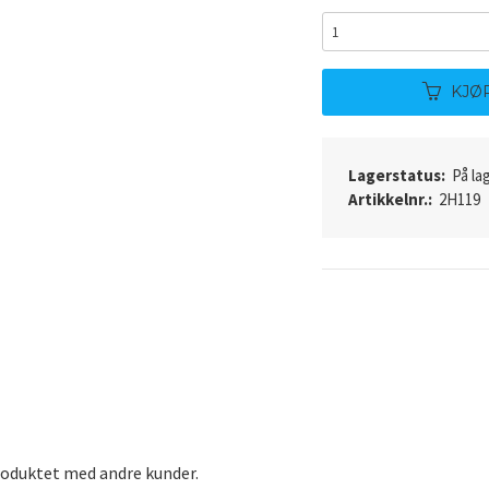
KJØ
Lagerstatus:
På lag
Artikkelnr.:
2H119
roduktet med andre kunder.