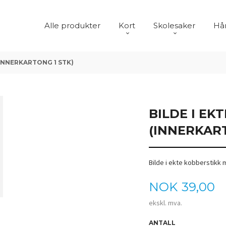
Alle produkter
Kort
Skolesaker
Hår
(INNERKARTONG 1 STK)
BILDE I EK
(INNERKART
Bilde i ekte kobberstikk
Pris
NOK
39,00
ekskl. mva.
ANTALL